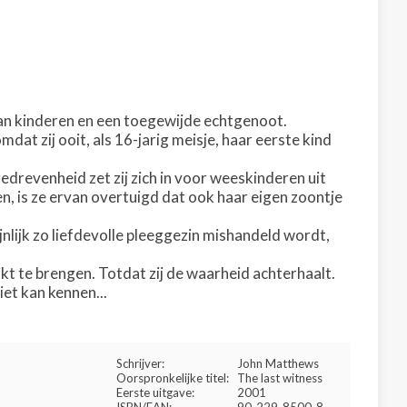
an kinderen en een toegewijde echtgenoot.
at zij ooit, als 16-jarig meisje, haar eerste kind
drevenheid zet zij zich in voor weeskinderen uit
en, is ze ervan overtuigd dat ook haar eigen zoontje
jnlijk zo liefdevolle pleeggezin mishandeld wordt,
jkt te brengen. Totdat zij de waarheid achterhaalt.
et kan kennen...
Schrijver:
John Matthews
Oorspronkelijke titel:
The last witness
Eerste uitgave:
2001