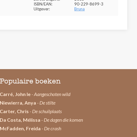
ISBN/EAN:
90-229-8699-3
Uitgever:
Bruna
Populaire boeken
Carré, John le
- Aangeschoten wild
Niewierra, Anya
- De stilte
Carter, Chris
- De schuilplaats
Da Costa, Mélissa
- De dagen die komen
McFadden, Freida
- De crash