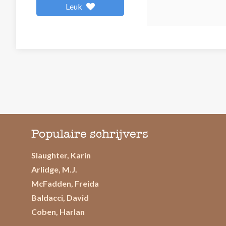
Leuk
Populaire schrijvers
Slaughter, Karin
Arlidge, M.J.
McFadden, Freida
Baldacci, David
Coben, Harlan