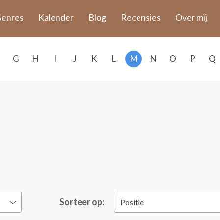
enres
Kalender
Blog
Recensies
Over mij
G
H
I
J
K
L
M
N
O
P
Q
Sorteer op:
Positie