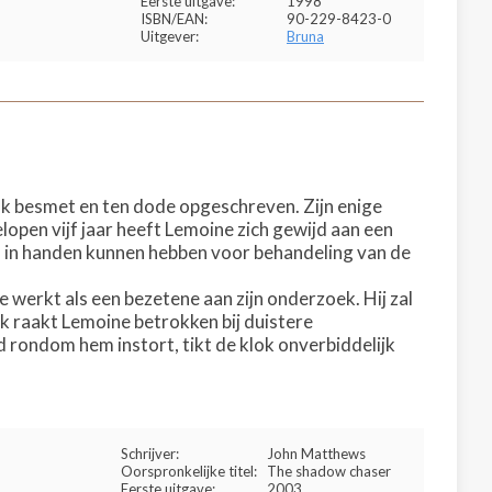
Eerste uitgave:
1998
ISBN/EAN:
90-229-8423-0
Uitgever:
Bruna
j ook besmet en ten dode opgeschreven. Zijn enige
pen vijf jaar heeft Lemoine zich gewijd aan een
l in handen kunnen hebben voor behandeling van de
werkt als een bezetene aan zijn onderzoek. Hij zal
k raakt Lemoine betrokken bij duistere
d rondom hem instort, tikt de klok onverbiddelijk
Schrijver:
John Matthews
Oorspronkelijke titel:
The shadow chaser
Eerste uitgave:
2003