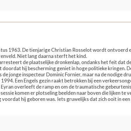
stus 1963. De tienjarige Christian Rosselot wordt ontvoerd 
enveld. Niet lang daarna sterft het kind.
rresteert de plaatselijke dronkenlap, ondanks het feit dat d
t doordat hij bescherming geniet in hoge politieke kringen. D
 de jonge inspecteur Dominic Fornier, maar na de nodige druk 
 1994. Een Engels gezin raakt betrokken bij een verkeersong
 Eyran overleeft de ramp en om de traumatische gebeurtenis 
essie komen er plotseling beelden naar boven die lijken te v
voordat hij geboren was. Iets gruwelijks dat zich ooit in een