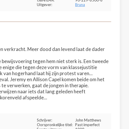
ISBN/EAN:
90-229-8500-8
Uitgever:
Bruna
en verkracht. Meer dood dan levend laat de dader
e bewijsvoering tegen hem niet sterk is. Een tweede
e enige die tegen deze vorm van klassejustitie
van hogerhand laat hij zijn protest varen...
eval. Jeremy en Allison Capel komen beide om het
te verwerken, gaat de jongen in therapie.
erwijzen naar iets dat lang geleden heeft
 korenveld afspeelde...
Schrijver:
John Matthews
Oorspronkelijke titel:
Past imperfect