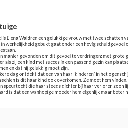
tuige
 is Elena Waldren een gelukkige vrouw met twee schatten v
in werkelijkheid gebukt gaat onder een hevig schuldgevoel omd
gestaan.
en manier gevonden om dit gevoel te verdringen: met grote ge
r als zij een kind met succes in een passend gezin kan plaats
en en dat hij gelukkig moet zijn.
ekere dag ontdekt dat een van haar `kinderen´ in het ogenschi
Misschien is dit haar kind ook overkomen. Ze moet hem vinden.
speurtocht die haar steeds dichter bij haar verloren zoon li
hard is dat een wanhopige moeder hem eigenlijk maar beter ni