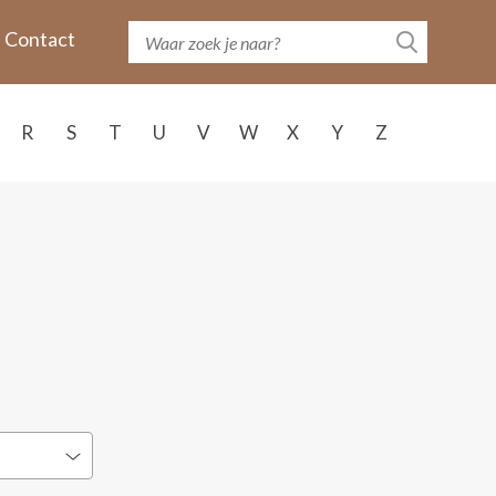
Contact
R
S
T
U
V
W
X
Y
Z