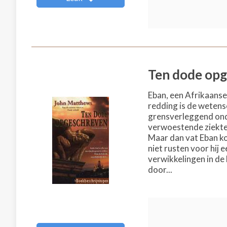
Ten dode op
Eban, een Afrikaanse 
redding is de wetens
grensverleggend onde
verwoestende ziekte
Maar dan vat Eban ko
niet rusten voor hij
verwikkelingen in de 
door...