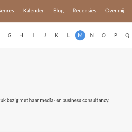
enres
Kalender
Blog
Recensies
Over mij
G
H
I
J
K
L
M
N
O
P
Q
druk bezig met haar media- en business consultancy.