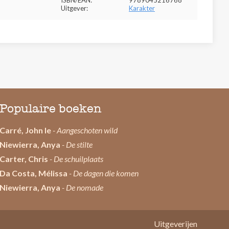
ISBN/EAN:
9789045216768
Uitgever:
Karakter
Populaire boeken
Carré, John le
- Aangeschoten wild
Niewierra, Anya
- De stilte
Carter, Chris
- De schuilplaats
Da Costa, Mélissa
- De dagen die komen
Niewierra, Anya
- De nomade
Uitgeverijen