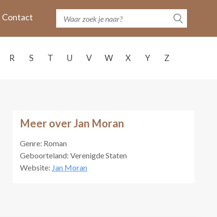
Contact
R
S
T
U
V
W
X
Y
Z
Meer over Jan Moran
Genre: Roman
Geboorteland: Verenigde Staten
Website:
Jan Moran