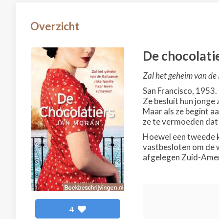
Overzicht
De chocolati
Zal het geheim van de I
San Francisco, 1953.
Ze besluit hun jonge 
Maar als ze begint a
ze te vermoeden dat 
Hoewel een tweede ka
vastbesloten om de w
afgelegen Zuid-Amer
4