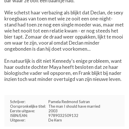
bar waar ze ooit een baantje had.
Wie schetst haar verbazing als blijkt dat Declan, de sexy
kroegbaas van toen met wie ze ooit een one-night-
stand had toen ze nog een single moeder was, maar met
wie het nooit tot een relatie kwam - er nog steeds het
bier tapt. Zomaar de draad weer oppakken, lijkt te mooi
om waar te zijn, vooral omdat Declan minder
ongebonden is dan hij doet voorkomen...
En natuurlijk is dit niet Kennedy's enige probleem, want
haar oudste dochter Maya heeft besloten dat ze haar
biologische vader wil opsporen, en Frank blijkt bij nader
inzien toch wat minder overtuigd van zijn nieuwe leven.
Schrijver:
Pamela Redmond Satran
Oorspronkelijke titel:
The man I should have married
Eerste uitgave:
2003
ISBN/EAN:
9789032509132
Uitgever:
De Kern