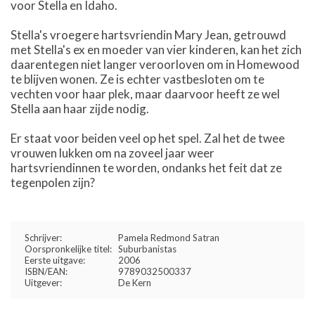
voor Stella en Idaho.
Stella's vroegere hartsvriendin Mary Jean, getrouwd
met Stella's ex en moeder van vier kinderen, kan het zich
daarentegen niet langer veroorloven om in Homewood
te blijven wonen. Ze is echter vastbesloten om te
vechten voor haar plek, maar daarvoor heeft ze wel
Stella aan haar zijde nodig.
Er staat voor beiden veel op het spel. Zal het de twee
vrouwen lukken om na zoveel jaar weer
hartsvriendinnen te worden, ondanks het feit dat ze
tegenpolen zijn?
Schrijver:
Pamela Redmond Satran
Oorspronkelijke titel:
Suburbanistas
Eerste uitgave:
2006
ISBN/EAN:
9789032500337
Uitgever:
De Kern