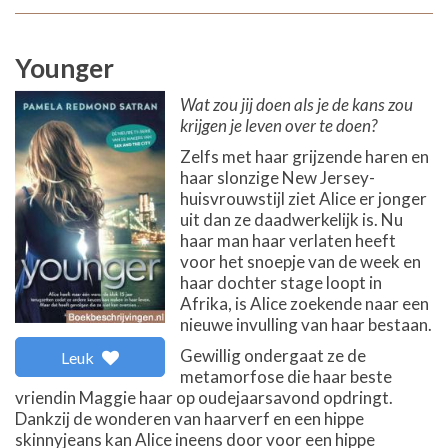
Younger
Wat zou jij doen als je de kans zou
krijgen je leven over te doen?
Zelfs met haar grijzende haren en
haar slonzige New Jersey-
huisvrouwstijl ziet Alice er jonger
uit dan ze daadwerkelijk is. Nu
haar man haar verlaten heeft
voor het snoepje van de week en
haar dochter stage loopt in
Afrika, is Alice zoekende naar een
nieuwe invulling van haar bestaan.
Gewillig ondergaat ze de
Leuk
metamorfose die haar beste
vriendin Maggie haar op oudejaarsavond opdringt.
Dankzij de wonderen van haarverf en een hippe
skinnyjeans kan Alice ineens door voor een hippe