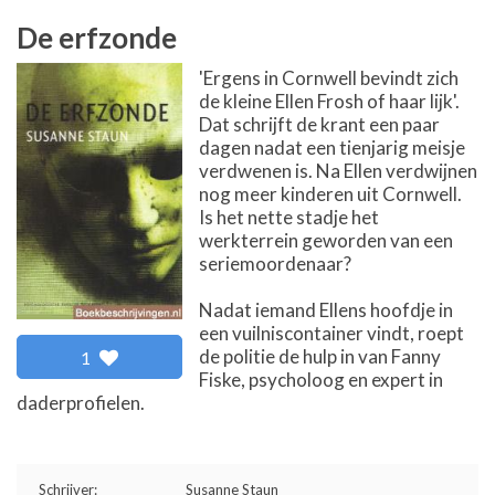
De erfzonde
'Ergens in Cornwell bevindt zich
de kleine Ellen Frosh of haar lijk'.
Dat schrijft de krant een paar
dagen nadat een tienjarig meisje
verdwenen is. Na Ellen verdwijnen
nog meer kinderen uit Cornwell.
Is het nette stadje het
werkterrein geworden van een
seriemoordenaar?
Nadat iemand Ellens hoofdje in
een vuilniscontainer vindt, roept
de politie de hulp in van Fanny
1
Fiske, psycholoog en expert in
daderprofielen.
Schrijver:
Susanne Staun