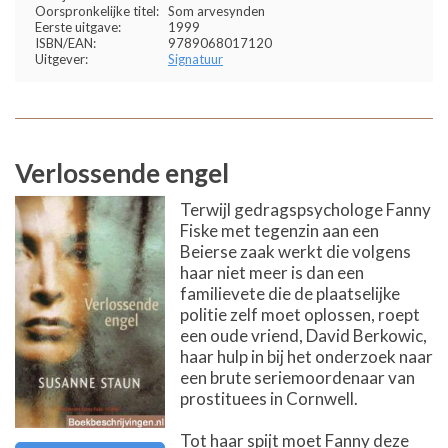
Oorspronkelijke titel:
Som arvesynden
Eerste uitgave:
1999
ISBN/EAN:
9789068017120
Uitgever:
Signatuur
Verlossende engel
Terwijl gedragspsychologe Fanny
Fiske met tegenzin aan een
Beierse zaak werkt die volgens
haar niet meer is dan een
familievete die de plaatselijke
politie zelf moet oplossen, roept
een oude vriend, David Berkowic,
haar hulp in bij het onderzoek naar
een brute seriemoordenaar van
prostituees in Cornwell.
Tot haar spijt moet Fanny deze