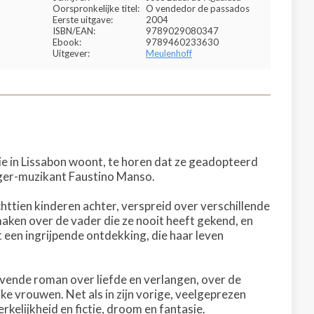
Oorspronkelijke titel:
O vendedor de passados
Eerste uitgave:
2004
ISBN/EAN:
9789029080347
Ebook:
9789460233630
Uitgever:
Meulenhoff
e in Lissabon woont, te horen dat ze geadopteerd
nger-muzikant Faustino Manso.
chttien kinderen achter, verspreid over verschillende
maken over de vader die ze nooit heeft gekend, en
t een ingrijpende ontdekking, die haar leven
ravende roman over liefde en verlangen, over de
ke vrouwen. Net als in zijn vorige, veelgeprezen
kelijkheid en fictie, droom en fantasie.