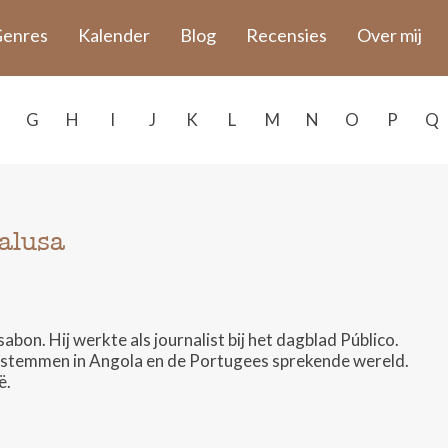
enres
Kalender
Blog
Recensies
Over mij
G
H
I
J
K
L
M
N
O
P
Q
alusa
n. Hij werkte als journalist bij het dagblad Público.
ire stemmen in Angola en de Portugees sprekende wereld.
ë.