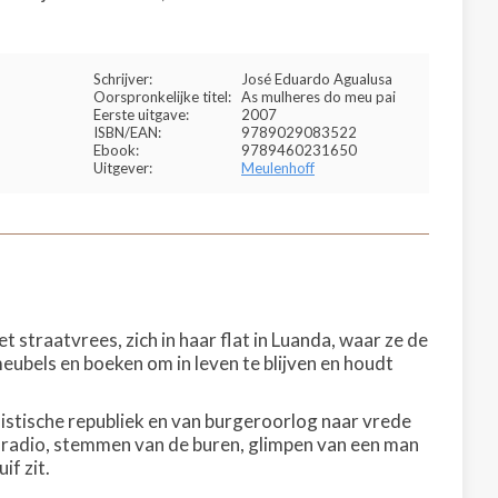
Schrijver:
José Eduardo Agualusa
Oorspronkelijke titel:
As mulheres do meu pai
Eerste uitgave:
2007
ISBN/EAN:
9789029083522
Ebook:
9789460231650
Uitgever:
Meulenhoff
traatvrees, zich in haar flat in Luanda, waar ze de
meubels en boeken om in leven te blijven en houdt
alistische republiek en van burgeroorlog naar vrede
e radio, stemmen van de buren, glimpen van een man
if zit.