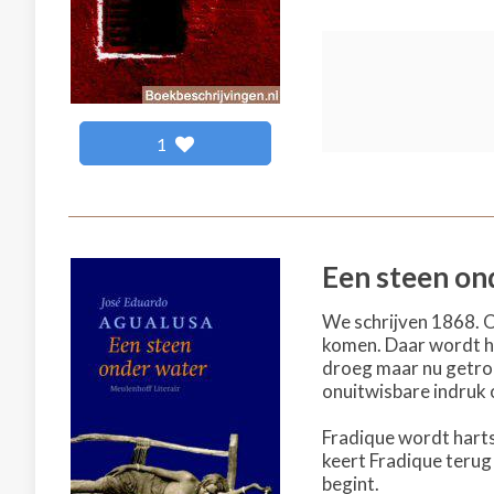
1
Een steen on
We schrijven 1868. O
komen. Daar wordt hi
droeg maar nu getro
onuitwisbare indruk 
Fradique wordt hartst
keert Fradique terug 
begint.