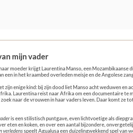
an mijn vader
haar moeder krijgt Laurentina Manso, een Mozambikaanse di
 van een in het kraambed overleden meisje en de Angolese za
et zijn enige kind: bij zijn dood liet Manso acht weduwen en a
Afrika. Laurentina reist naar Afrika om een documentaire te 
p zoek naar de vrouwen in haar vaders leven. Daar komt ze to
vader
is een stilistisch puntgave, even lichtvoetige als diepg
er eten en koken, en over een aantal bijzondere, onvergetelij
n verledens
speelt Agualusa een duizelingwekkend spel van wer