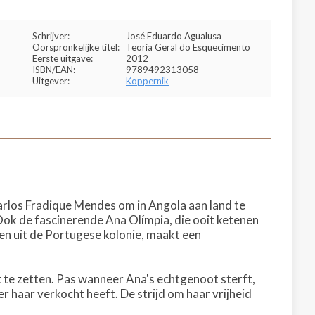
Schrijver:
José Eduardo Agualusa
Oorspronkelijke titel:
Teoria Geral do Esquecimento
Eerste uitgave:
2012
ISBN/EAN:
9789492313058
Uitgever:
Koppernik
arlos Fradique Mendes om in Angola aan land te
Ook de fascinerende Ana Olímpia, die ooit ketenen
n uit de Portugese kolonie, maakt een
rt te zetten. Pas wanneer Ana's echtgenoot sterft,
r haar verkocht heeft. De strijd om haar vrijheid