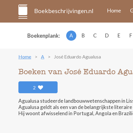
Boekbeschrijvingen.nl
Home
G
Boekenplank:
A
B
C
D
E
F
Home
A
José Eduardo Agualusa
Boeken van José Eduardo Agu
2
Agualusa studeerde landbouwwetenschappen in Lissabo
Agualusa geldt als een van de belangrijkste litera
Hij woont afwisselend in Portugal, Angola en Brazili