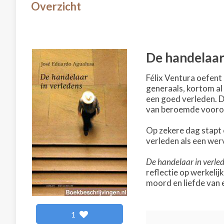
Overzicht
De handelaar
Félix Ventura oefent 
generaals, kortom al
een goed verleden. D
van beroemde vooro
Op zekere dag stapt 
verleden als een wer
De handelaar in verle
reflectie op werkeli
moord en liefde van 
1