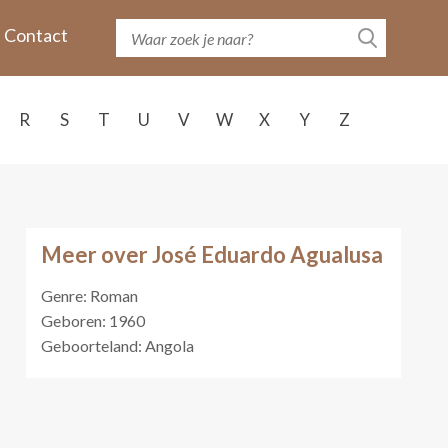
Contact
R
S
T
U
V
W
X
Y
Z
Meer over José Eduardo Agualusa
Genre: Roman
Geboren: 1960
Geboorteland: Angola