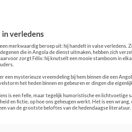
 in verledens
een merkwaardig beroep uit: hij handelt in valse verledens. Zi
 degenen die in Angola de dienst uitmaken, hebben zich verz
aarvoor zorgt Félix: hij knutselt een mooie stamboom in elkaa
uders.
er een mysterieuze vreemdeling bij hem binnen die een Angol
velstorm het heden binnen en gebeuren er dingen die eigenlij
dens
is een felle, maar tegelijk humoristische en lichtvoetige
jkheid en fictie, op hoe ons geheugen werkt. Het is een wran
een van de grootste beloftes van de hedendaagse literatuur.