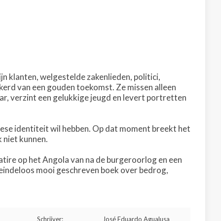
jn klanten, welgestelde zakenlieden, politici,
ekerd van een gouden toekomst. Ze missen alleen
r, verzint een gelukkige jeugd en levert portretten
ese identiteit wil hebben. Op dat moment breekt het
k niet kunnen.
 satire op het Angola van na de burgeroorlog en een
g, eindeloos mooi geschreven boek over bedrog,
Schrijver:
José Eduardo Agualusa