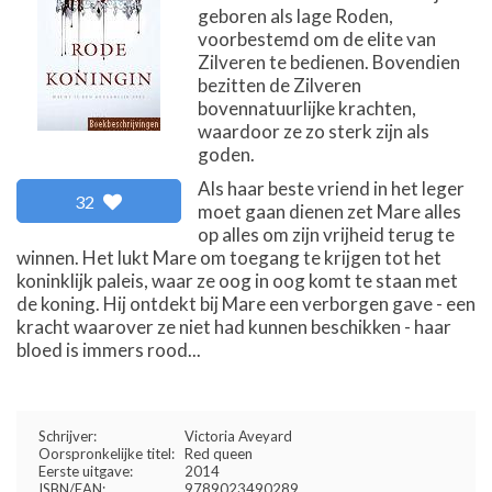
geboren als lage Roden,
voorbestemd om de elite van
Zilveren te bedienen. Bovendien
bezitten de Zilveren
bovennatuurlijke krachten,
waardoor ze zo sterk zijn als
goden.
Als haar beste vriend in het leger
32
moet gaan dienen zet Mare alles
op alles om zijn vrijheid terug te
winnen. Het lukt Mare om toegang te krijgen tot het
koninklijk paleis, waar ze oog in oog komt te staan met
de koning. Hij ontdekt bij Mare een verborgen gave - een
kracht waarover ze niet had kunnen beschikken - haar
bloed is immers rood...
Schrijver:
Victoria Aveyard
Oorspronkelijke titel:
Red queen
Eerste uitgave:
2014
ISBN/EAN:
9789023490289