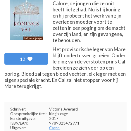
Calore, de jongen die ze ooit
heeft liefgehad. Nu is hij koning,
en hij probeert het werk van zijn
overleden moeder voort te
zetten in een poging om de macht
over zijn land, en zijn gevangene,
te behouden.
Het provisorische leger van Mare
blijft ondertussen groeien. Onder
12
leiding van de verstoten prins Cal
bereiden ze zich voor op een
oorlog. Bloed zal tegen bloed vechten, elk leger met een
eigen speciale kracht. En Cal zal niet stoppen voor hij
Mare terugkrijgt.
Schrijver:
Victoria Aveyard
Oorspronkelijke titel:
King's cage
Eerste uitgave:
2017
ISBN/EAN:
9789023472971
Uitgever:
Cargo