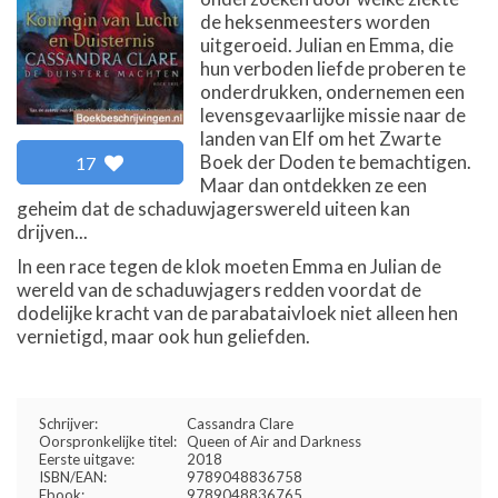
de heksenmeesters worden
uitgeroeid. Julian en Emma, die
hun verboden liefde proberen te
onderdrukken, ondernemen een
levensgevaarlijke missie naar de
landen van Elf om het Zwarte
Boek der Doden te bemachtigen.
17
Maar dan ontdekken ze een
geheim dat de schaduwjagerswereld uiteen kan
drijven...
In een race tegen de klok moeten Emma en Julian de
wereld van de schaduwjagers redden voordat de
dodelijke kracht van de parabataivloek niet alleen hen
vernietigd, maar ook hun geliefden.
Schrijver:
Cassandra Clare
Oorspronkelijke titel:
Queen of Air and Darkness
Eerste uitgave:
2018
ISBN/EAN:
9789048836758
Ebook:
9789048836765