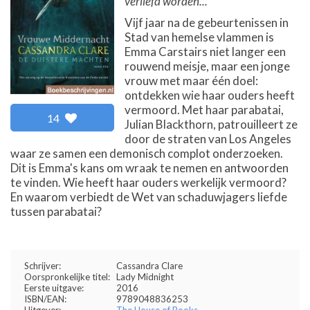
verliefd worden...
Vijf jaar na de gebeurtenissen in
Stad van hemelse vlammen is
Emma Carstairs niet langer een
rouwend meisje, maar een jonge
vrouw met maar één doel:
ontdekken wie haar ouders heeft
vermoord. Met haar parabatai,
14
Julian Blackthorn, patrouilleert ze
door de straten van Los Angeles
waar ze samen een demonisch complot onderzoeken.
Dit is Emma's kans om wraak te nemen en antwoorden
te vinden. Wie heeft haar ouders werkelijk vermoord?
En waarom verbiedt de Wet van schaduwjagers liefde
tussen parabatai?
Schrijver:
Cassandra Clare
Oorspronkelijke titel:
Lady Midnight
Eerste uitgave:
2016
ISBN/EAN:
9789048836253