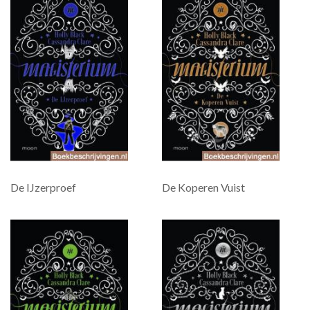
De IJzerproef
De Koperen Vuist