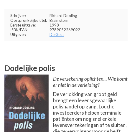
Schrijver:
Richard Dooling
Oorspronkelijke titel:
Brain storm
Eerste uitgave:
1998
ISBN/EAN:
9789052269092
Uitgever:
De Geus
Dodelijke polis
De verzekering oplichten... Wie komt
er niet in de verleiding?
De verlokking van groot geld
brengt een levensgevaarlijke
polishandel op gang. Louche
investeerders helpen terminale
patiënten om nog snel enkele
levensverzekeringen af te sluiten,
die ze vervolgens voor de helft