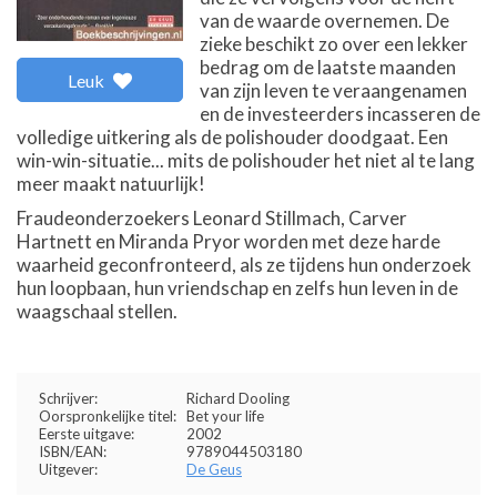
van de waarde overnemen. De
zieke beschikt zo over een lekker
bedrag om de laatste maanden
Leuk
van zijn leven te veraangenamen
en de investeerders incasseren de
volledige uitkering als de polishouder doodgaat. Een
win-win-situatie... mits de polishouder het niet al te lang
meer maakt natuurlijk!
Fraudeonderzoekers Leonard Stillmach, Carver
Hartnett en Miranda Pryor worden met deze harde
waarheid geconfronteerd, als ze tijdens hun onderzoek
hun loopbaan, hun vriendschap en zelfs hun leven in de
waagschaal stellen.
Schrijver:
Richard Dooling
Oorspronkelijke titel:
Bet your life
Eerste uitgave:
2002
ISBN/EAN:
9789044503180
Uitgever:
De Geus