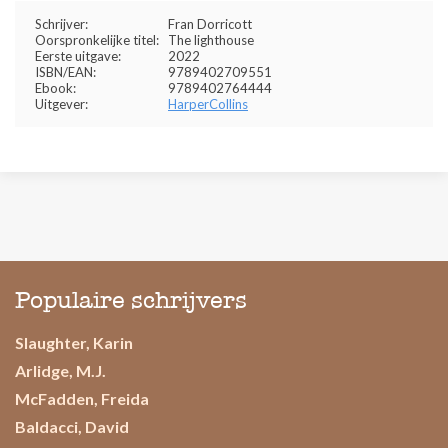
Schrijver:
Fran Dorricott
Oorspronkelijke titel:
The lighthouse
Eerste uitgave:
2022
ISBN/EAN:
9789402709551
Ebook:
9789402764444
Uitgever:
HarperCollins
Populaire schrijvers
Slaughter, Karin
Arlidge, M.J.
McFadden, Freida
Baldacci, David