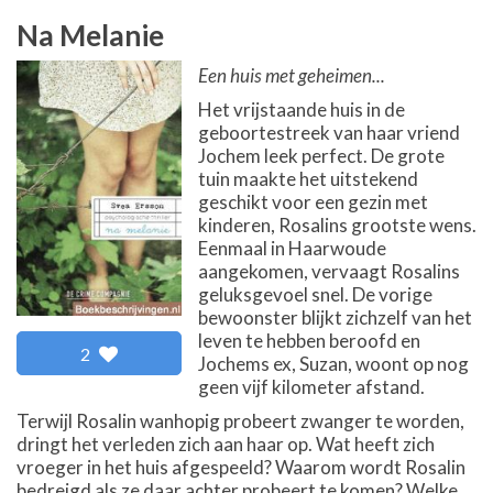
Na Melanie
Een huis met geheimen...
Het vrijstaande huis in de
geboortestreek van haar vriend
Jochem leek perfect. De grote
tuin maakte het uitstekend
geschikt voor een gezin met
kinderen, Rosalins grootste wens.
Eenmaal in Haarwoude
aangekomen, vervaagt Rosalins
geluksgevoel snel. De vorige
bewoonster blijkt zichzelf van het
leven te hebben beroofd en
2
Jochems ex, Suzan, woont op nog
geen vijf kilometer afstand.
Terwijl Rosalin wanhopig probeert zwanger te worden,
dringt het verleden zich aan haar op. Wat heeft zich
vroeger in het huis afgespeeld? Waarom wordt Rosalin
bedreigd als ze daar achter probeert te komen? Welke