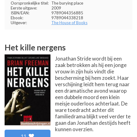
Oorspronkelijke titel:
The burying place
Eerste uitgave:
2009
ISBN/EAN:
9789044356885
Ebook:
9789044338218
Uitgever:
The House of Books
Het kille nergens
Jonathan Stride wordt bij een
zaak betrokken als hij een jonge
vrouw in zijn huis vindt die
bescherming bij hem zoekt. Haar
verschijning leidt hem terug naar
een dramatische avond waarop
een dubbele moord een klein
meisje ouderloos achterlaat. De
ware toedracht achter dit
familiedrama blijkt veel verder te
gaan dan Jonathan destijds heeft
kunnen overzien.
11