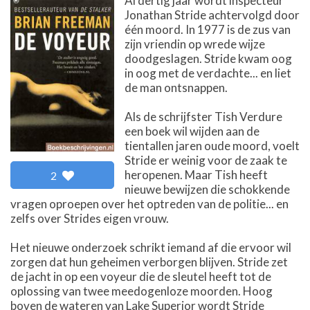
Al dertig jaar wordt inspecteur
Jonathan Stride achtervolgd door
één moord. In 1977 is de zus van
zijn vriendin op wrede wijze
doodgeslagen. Stride kwam oog
in oog met de verdachte... en liet
de man ontsnappen.
Als de schrijfster Tish Verdure
een boek wil wijden aan de
tientallen jaren oude moord, voelt
Stride er weinig voor de zaak te
heropenen. Maar Tish heeft
2
nieuwe bewijzen die schokkende
vragen oproepen over het optreden van de politie... en
zelfs over Strides eigen vrouw.
Het nieuwe onderzoek schrikt iemand af die ervoor wil
zorgen dat hun geheimen verborgen blijven. Stride zet
de jacht in op een voyeur die de sleutel heeft tot de
oplossing van twee meedogenloze moorden. Hoog
boven de wateren van Lake Superior wordt Stride