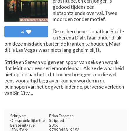
prostituee, en een jongen is
gedood tijdens een
nietsontziende overval. Twee
moorden zonder motief.
De rechercheurs Jonathan Stride
4
en Serena Dial staan onder druk
om deze misdaden buiten de kranten te houden. Maar
dit is Las Vegas waar niets lang geheim blijft.
Stride en Serena volgen een spoor van seks en wraak
dat leidt naar een seriemoordenaar. Als ze de waarheid
niet op tijd aan het licht kunnen brengen, zou die wel
eens voor altijd begraven kunnen worden in de
puinhopen van het oogverblindende, perverse verleden
van Sin City...
Schrijver:
Brian Freeman
Oorspronkelijke titel:
Stripped
Eerste uitgave:
2006
ISBN/EAN:
9789044319156