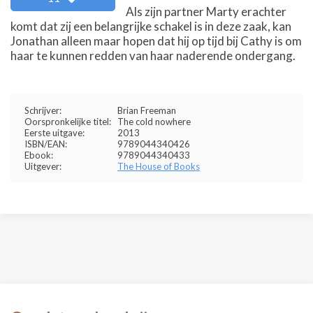
Als zijn partner Marty erachter
komt dat zij een belangrijke schakel is in deze zaak, kan
Jonathan alleen maar hopen dat hij op tijd bij Cathy is om
haar te kunnen redden van haar naderende ondergang.
Schrijver:
Brian Freeman
Oorspronkelijke titel:
The cold nowhere
Eerste uitgave:
2013
ISBN/EAN:
9789044340426
Ebook:
9789044340433
Uitgever:
The House of Books