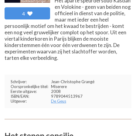
Het aparte speurdersduo Kasdan
en Volokine - geen van beiden nog
officieel in dienst van de politie,
4
maar met ieder een heel
persoonlijk motief om het kwaad te bestrijden - komt
een nog veel gruwelijker complot op het spoor. Uit een
viertal kinderkoren in Parijs blijken de mooiste
kinderstemmen één voor één verdwenen te zijn. De
experimenten waarvan zij het slachtoffer worden,
tarten elke verbeelding.
Schrijver:
Jean-Christophe Grangé
Oorspronkelijke titel:
Miserere
Eerste uitgave:
2008
ISBN/EAN:
9789044513967
Uitgever:
De Geus
Het stenen concilie