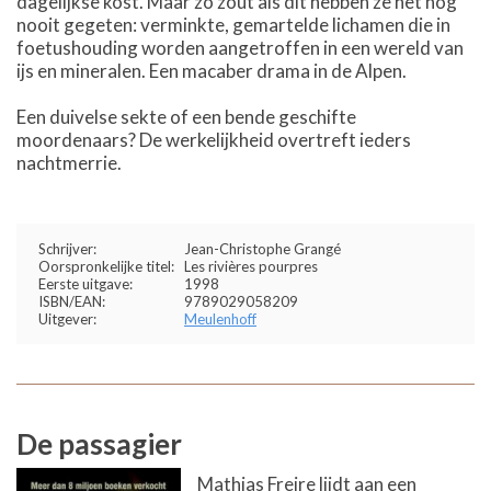
dagelijkse kost. Maar zo zout als dit hebben ze het nog
nooit gegeten: verminkte, gemartelde lichamen die in
foetushouding worden aangetroffen in een wereld van
ijs en mineralen. Een macaber drama in de Alpen.
Een duivelse sekte of een bende geschifte
moordenaars? De werkelijkheid overtreft ieders
nachtmerrie.
Schrijver:
Jean-Christophe Grangé
Oorspronkelijke titel:
Les rivières pourpres
Eerste uitgave:
1998
ISBN/EAN:
9789029058209
Uitgever:
Meulenhoff
De passagier
Mathias Freire lijdt aan een