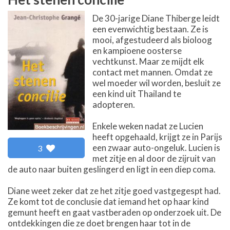
De 30-jarige Diane Thiberge leidt
een evenwichtig bestaan. Ze is
mooi, afgestudeerd als bioloog
en kampioene oosterse
vechtkunst. Maar ze mijdt elk
contact met mannen. Omdat ze
wel moeder wil worden, besluit ze
een kind uit Thailand te
adopteren.
Enkele weken nadat ze Lucien
heeft opgehaald, krijgt ze in Parijs
een zwaar auto-ongeluk. Lucien is
3
met zitje en al door de zijruit van
de auto naar buiten geslingerd en ligt in een diep coma.
Diane weet zeker dat ze het zitje goed vastgegespt had.
Ze komt tot de conclusie dat iemand het op haar kind
gemunt heeft en gaat vastberaden op onderzoek uit. De
ontdekkingen die ze doet brengen haar tot in de