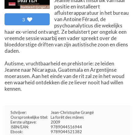
Jeanne maakt misbruik van haar
positie en installeert
afluisterapparatuur in het bureau
van Antoine Féraud, de
3
psychoanalyticus die wekelijks
haar ex-vriend ontvangt. Ze beluistert per ongeluk een
vreemde sessie waarbij een vader spreekt over de
bloeddorstige driften van zijn autistische zoon en diens
daden.
Autisme, vruchtbaarheid en prehistorie: ze leiden
Jeanne naar Nicaragua, Guatemala en Argentijnse
moerassen. Aan het einde van de rit zal ze in het woud
een waarheid ontdekken die ze liever nooit had willen
kennen.
Schrijver:
Jean-Christophe Grangé
Oorspronkelijke titel:
La forêt des mânes
Eerste uitgave:
2009
ISBN/EAN:
9789044516944
Ebook:
9789044521382