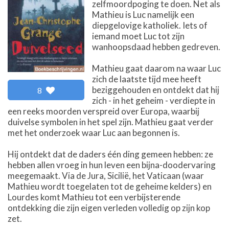
zelfmoordpoging te doen. Net als
Mathieu is Luc namelijk een
diepgelovige katholiek. Iets of
iemand moet Luc tot zijn
wanhoopsdaad hebben gedreven.
Mathieu gaat daarom na waar Luc
zich de laatste tijd mee heeft
beziggehouden en ontdekt dat hij
8
zich - in het geheim - verdiepte in
een reeks moorden verspreid over Europa, waarbij
duivelse symbolen in het spel zijn. Mathieu gaat verder
met het onderzoek waar Luc aan begonnen is.
Hij ontdekt dat de daders één ding gemeen hebben: ze
hebben allen vroeg in hun leven een bijna-doodervaring
meegemaakt. Via de Jura, Sicilië, het Vaticaan (waar
Mathieu wordt toegelaten tot de geheime kelders) en
Lourdes komt Mathieu tot een verbijsterende
ontdekking die zijn eigen verleden volledig op zijn kop
zet.