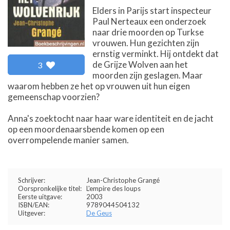
Elders in Parijs start inspecteur
Paul Nerteaux een onderzoek
naar drie moorden op Turkse
vrouwen. Hun gezichten zijn
ernstig verminkt. Hij ontdekt dat
de Grijze Wolven aan het
3
moorden zijn geslagen. Maar
waarom hebben ze het op vrouwen uit hun eigen
gemeenschap voorzien?
Anna's zoektocht naar haar ware identiteit en de jacht
op een moordenaarsbende komen op een
overrompelende manier samen.
Schrijver:
Jean-Christophe Grangé
Oorspronkelijke titel:
L'empire des loups
Eerste uitgave:
2003
ISBN/EAN:
9789044504132
Uitgever:
De Geus