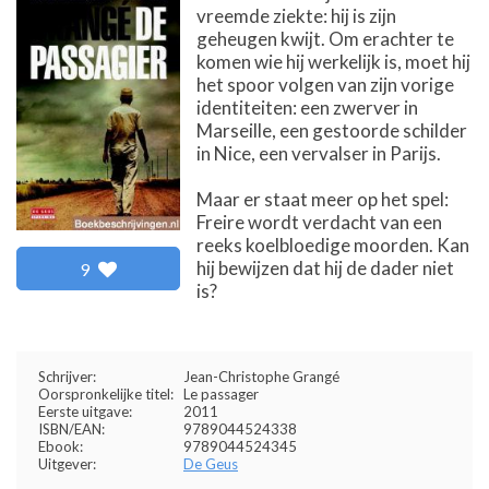
vreemde ziekte: hij is zijn
geheugen kwijt. Om erachter te
komen wie hij werkelijk is, moet hij
het spoor volgen van zijn vorige
identiteiten: een zwerver in
Marseille, een gestoorde schilder
in Nice, een vervalser in Parijs.
Maar er staat meer op het spel:
Freire wordt verdacht van een
reeks koelbloedige moorden. Kan
hij bewijzen dat hij de dader niet
9
is?
Schrijver:
Jean-Christophe Grangé
Oorspronkelijke titel:
Le passager
Eerste uitgave:
2011
ISBN/EAN:
9789044524338
Ebook:
9789044524345
Uitgever:
De Geus