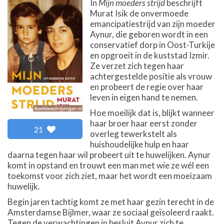
In
Mijn moeders strijd
beschrijft
Murat Isik de onvermoede
emancipatiestrijd van zijn moeder
Aynur, die geboren wordt in een
conservatief dorp in Oost-Turkije
en opgroeit in de kuststad Izmir.
Ze verzet zich tegen haar
achtergestelde positie als vrouw
en probeert de regie over haar
leven in eigen hand te nemen.
Hoe moeilijk dat is, blijkt wanneer
haar broer haar eerst zonder
21
overleg tewerkstelt als
huishoudelijke hulp en haar
daarna tegen haar wil probeert uit te huwelijken. Aynur
komt in opstand en trouwt een man met wie ze wél een
toekomst voor zich ziet, maar het wordt een moeizaam
huwelijk.
Begin jaren tachtig komt ze met haar gezin terecht in de
Amsterdamse Bijlmer, waar ze sociaal geïsoleerd raakt.
Tegen de verwachtingen in besluit Aynur zich te