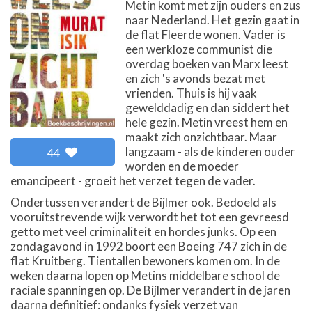
Metin komt met zijn ouders en zus
naar Nederland. Het gezin gaat in
de flat Fleerde wonen. Vader is
een werkloze communist die
overdag boeken van Marx leest
en zich 's avonds bezat met
vrienden. Thuis is hij vaak
gewelddadig en dan siddert het
hele gezin. Metin vreest hem en
maakt zich onzichtbaar. Maar
langzaam - als de kinderen ouder
44
worden en de moeder
emancipeert - groeit het verzet tegen de vader.
Ondertussen verandert de Bijlmer ook. Bedoeld als
vooruitstrevende wijk verwordt het tot een gevreesd
getto met veel criminaliteit en hordes junks. Op een
zondagavond in 1992 boort een Boeing 747 zich in de
flat Kruitberg. Tientallen bewoners komen om. In de
weken daarna lopen op Metins middelbare school de
raciale spanningen op. De Bijlmer verandert in de jaren
daarna definitief: ondanks fysiek verzet van