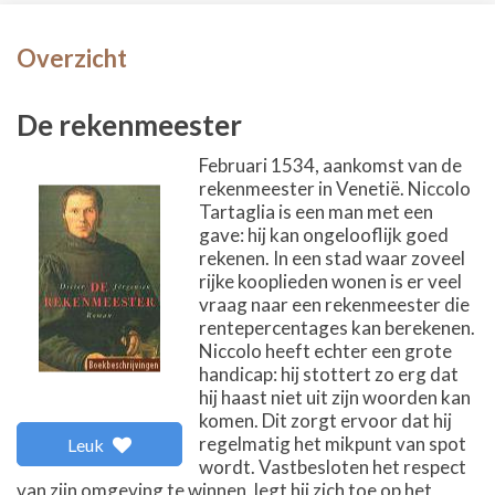
Overzicht
De rekenmeester
Februari 1534, aankomst van de
rekenmeester in Venetië. Niccolo
Tartaglia is een man met een
gave: hij kan ongelooflijk goed
rekenen. In een stad waar zoveel
rijke kooplieden wonen is er veel
vraag naar een rekenmeester die
rentepercentages kan berekenen.
Niccolo heeft echter een grote
handicap: hij stottert zo erg dat
hij haast niet uit zijn woorden kan
komen. Dit zorgt ervoor dat hij
regelmatig het mikpunt van spot
Leuk
wordt. Vastbesloten het respect
van zijn omgeving te winnen, legt hij zich toe op het