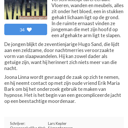
Vloeren, wanden en meubels, alles
zit onder het bloed, een in stukken
gehakt lichaam ligt op de grond.
In de ruimte ernaast vinden ze
jongeman die met zijn hoofd op
34
een afgehakte arm ligt te slapen.
De jongen blijkt de zeventienjarige Hugo Sand, die lijdt
aan een zeldzame, door nachtmerries veroorzaakte
vorm van slaapwandelen. Hij kan zowel dader als
getuige zijn, want hij herinnert zich niets meer van die
nacht.
Joona Linna wordt gevraagd de zaak op zich te nemen,
en hij neemt contact op met zijn oude vriend Erik Maria
Bark om bij het onderzoek gebruik te maken van
hypnose. Het is het begin van een gecompliceerde jacht
op een beestachtige moordenaar.
Schrijver:
Lars Kepler
Oorspronkelijke titel:
Sömngångaren