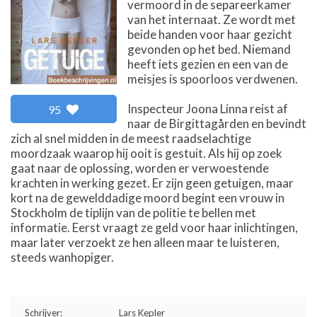
vermoord in de separeerkamer
van het internaat. Ze wordt met
beide handen voor haar gezicht
gevonden op het bed. Niemand
heeft iets gezien en een van de
meisjes is spoorloos verdwenen.
Inspecteur Joona Linna reist af
95
naar de Birgittagården en bevindt
zich al snel midden in de meest raadselachtige
moordzaak waarop hij ooit is gestuit. Als hij op zoek
gaat naar de oplossing, worden er verwoestende
krachten in werking gezet. Er zijn geen getuigen, maar
kort na de gewelddadige moord begint een vrouw in
Stockholm de tiplijn van de politie te bellen met
informatie. Eerst vraagt ze geld voor haar inlichtingen,
maar later verzoekt ze hen alleen maar te luisteren,
steeds wanhopiger.
Schrijver:
Lars Kepler