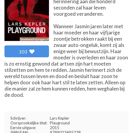
herinnering aan die honderd
seconden zal haar leven
voorgoed veranderen.
Wanneer Jasmin jaren later met
haar moeder en haar vijfjarige
zoontje betrokken raakt bij een
zwaar auto-ongeluk, komt zij als
enige weer bij bewustzijn. Haar
103
moeder is overleden en haar zoon
is zo ernstig gewond dat artsen zijn hart moeten
stilzetten om hem te redden. Jasmin herinnert zich de
wereld tussen leven en dood en besluit haar zoon te
helpen door ook haar hart stil te laten zetten. Alleen op
die manier zal ze hem kunnen redden, hem weghalen bij
de dood.
Schrijver:
Lars Kepler
Oorspronkelijke titel:
Playground
Eerste uitgave:
2015
ISBN/EAN:
9789023495338