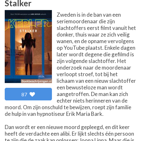
Stalker
Zweden is in de ban van een
seriemoordenaar die zijn
slachtoffers eerst filmt vanuit het
donker, thuis waar ze zich veilig
wanen, en de opname vervolgens
op YouTube plaatst. Enkele dagen
later wordt degene die gefilmd is
zijn volgende slachtoffer. Het
onderzoek naar de moordenaar
verloopt stroef, tot bij het
lichaam van een nieuw slachtoffer
een bewusteloze man wordt
aangetroffen. De man kan zich
87
echter niets herinneren van de
moord. Om zijn onschuld te bewijzen, roept zijn familie
de hulp in van hypnotiseur Erik Maria Bark.
Dan wordt er een nieuwe moord gepleegd, en dit keer
heeft de verdachte een alibi. Er lijkt slechts één persoon
te zijn die de zaak kan oplossen: Joona Linna. Maar die is