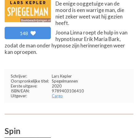
De enige ooggetuige van de
moord is een warrige man, die
niet zeker weet wat hij gezien
heeft.
Joona Linna roept de hulp in van
148
hypnotiseur Erik Maria Bark,
zodat de man onder hypnose zijn herinneringen weer
kan oproepen.
Schrijver:
Lars Kepler
Oorspronkelijke titel:
Spegelmannen
Eerste uitgave:
2020
ISBN/EAN:
9789403106410
Uitgever:
Cargo
Spin