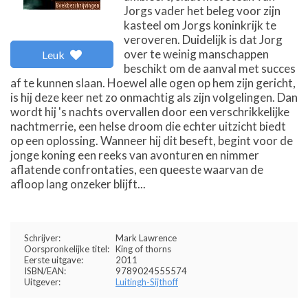
Jorgs vader het beleg voor zijn
kasteel om Jorgs koninkrijk te
veroveren. Duidelijk is dat Jorg
over te weinig manschappen
Leuk
beschikt om de aanval met succes
af te kunnen slaan. Hoewel alle ogen op hem zijn gericht,
is hij deze keer net zo onmachtig als zijn volgelingen. Dan
wordt hij 's nachts overvallen door een verschrikkelijke
nachtmerrie, een helse droom die echter uitzicht biedt
op een oplossing. Wanneer hij dit beseft, begint voor de
jonge koning een reeks van avonturen en nimmer
aflatende confrontaties, een queeste waarvan de
afloop lang onzeker blijft...
Schrijver:
Mark Lawrence
Oorspronkelijke titel:
King of thorns
Eerste uitgave:
2011
ISBN/EAN:
9789024555574
Uitgever:
Luitingh-Sijthoff