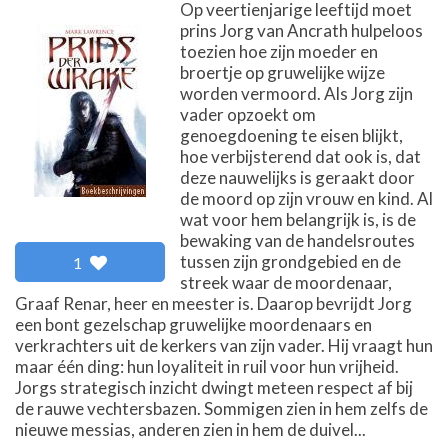
Op veertienjarige leeftijd moet
prins Jorg van Ancrath hulpeloos
toezien hoe zijn moeder en
broertje op gruwelijke wijze
worden vermoord. Als Jorg zijn
vader opzoekt om
genoegdoening te eisen blijkt,
hoe verbijsterend dat ook is, dat
deze nauwelijks is geraakt door
de moord op zijn vrouw en kind. Al
wat voor hem belangrijk is, is de
bewaking van de handelsroutes
tussen zijn grondgebied en de
1
streek waar de moordenaar,
Graaf Renar, heer en meester is. Daarop bevrijdt Jorg
een bont gezelschap gruwelijke moordenaars en
verkrachters uit de kerkers van zijn vader. Hij vraagt hun
maar één ding: hun loyaliteit in ruil voor hun vrijheid.
Jorgs strategisch inzicht dwingt meteen respect af bij
de rauwe vechtersbazen. Sommigen zien in hem zelfs de
nieuwe messias, anderen zien in hem de duivel...