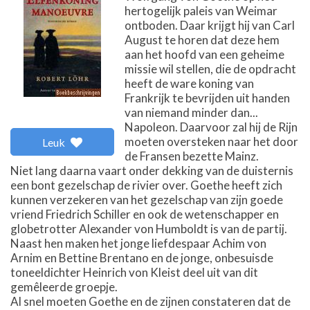
hertogelijk paleis van Weimar
ontboden. Daar krijgt hij van Carl
August te horen dat deze hem
aan het hoofd van een geheime
missie wil stellen, die de opdracht
heeft de ware koning van
Frankrijk te bevrijden uit handen
van niemand minder dan...
Napoleon. Daarvoor zal hij de Rijn
moeten oversteken naar het door
Leuk
de Fransen bezette Mainz.
Niet lang daarna vaart onder dekking van de duisternis
een bont gezelschap de rivier over. Goethe heeft zich
kunnen verzekeren van het gezelschap van zijn goede
vriend Friedrich Schiller en ook de wetenschapper en
globetrotter Alexander von Humboldt is van de partij.
Naast hen maken het jonge liefdespaar Achim von
Arnim en Bettine Brentano en de jonge, onbesuisde
toneeldichter Heinrich von Kleist deel uit van dit
gemêleerde groepje.
Al snel moeten Goethe en de zijnen constateren dat de