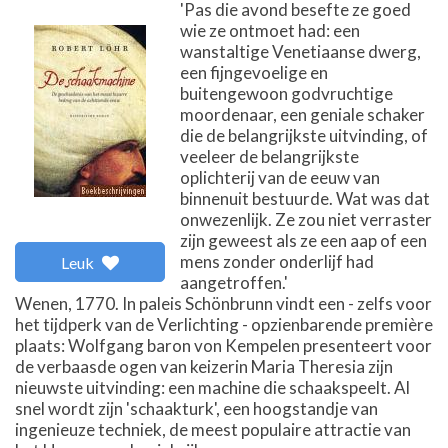
'Pas die avond besefte ze goed
wie ze ontmoet had: een
wanstaltige Venetiaanse dwerg,
een fijngevoelige en
buitengewoon godvruchtige
moordenaar, een geniale schaker
die de belangrijkste uitvinding, of
veeleer de belangrijkste
oplichterij van de eeuw van
binnenuit bestuurde. Wat was dat
onwezenlijk. Ze zou niet verraster
zijn geweest als ze een aap of een
mens zonder onderlijf had
Leuk
aangetroffen.'
Wenen, 1770. In paleis Schönbrunn vindt een - zelfs voor
het tijdperk van de Verlichting - opzienbarende première
plaats: Wolfgang baron von Kempelen presenteert voor
de verbaasde ogen van keizerin Maria Theresia zijn
nieuwste uitvinding: een machine die schaakspeelt. Al
snel wordt zijn 'schaakturk', een hoogstandje van
ingenieuze techniek, de meest populaire attractie van