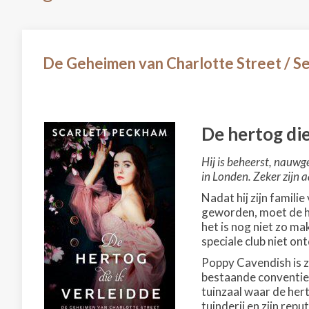
De Geheimen van Charlotte Street / Se
De hertog die
Hij is beheerst, nauwg
in Londen. Zeker zijn 
Nadat hij zijn famil
geworden, moet de h
het is nog niet zo ma
speciale club niet on
Poppy Cavendish is z
bestaande conventies
tuinzaal waar de her
tuinderij en zijn rep