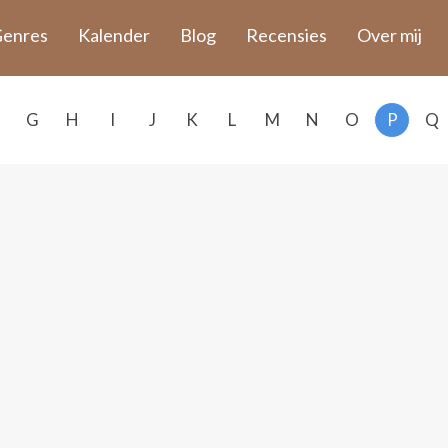
enres
Kalender
Blog
Recensies
Over mij
G
H
I
J
K
L
M
N
O
P
Q