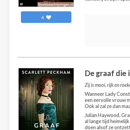
4
De graaf die 
Zij is mooi, rijk en roe
Wanneer Lady Consta
een eervolle vrouw mo
Ook al zal ze dan m
Julian Haywood, Graaf
al lange tijd heimeli
doen alsof ze ontzet