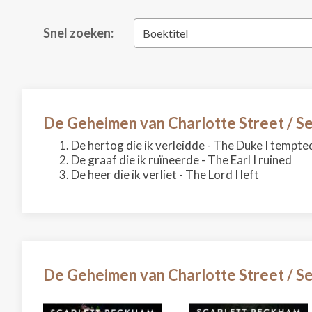
Snel zoeken:
Boektitel
De Geheimen van Charlotte Street / Se
De hertog die ik verleidde - The Duke I tempte
De graaf die ik ruïneerde - The Earl I ruined
De heer die ik verliet - The Lord I left
De Geheimen van Charlotte Street / Se