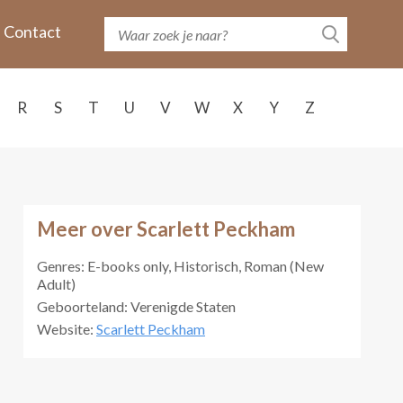
Contact
R
S
T
U
V
W
X
Y
Z
Meer over Scarlett Peckham
Genres: E-books only, Historisch, Roman (New
Adult)
Geboorteland: Verenigde Staten
Website:
Scarlett Peckham