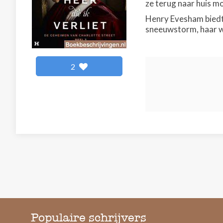
ze terug naar huis m
Henry Evesham biedt 
sneeuwstorm, haar wa
2
Populaire schrijvers