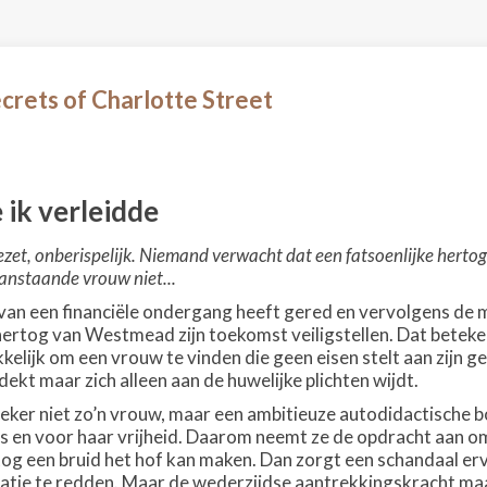
crets of Charlotte Street
 ik verleidde
ezet, onberispelijk. Niemand verwacht dat een fatsoenlijke hertog
aanstaande vrouw niet...
ie van een financiële ondergang heeft gered en vervolgens de 
ertog van Westmead zijn toekomst veiligstellen. Dat betek
kkelijk om een vrouw te vinden die geen eisen stelt aan zijn 
tdekt maar zich alleen aan de huwelijke plichten wijdt.
eker niet zo’n vrouw, maar een ambitieuze autodidactische bo
 en voor haar vrijheid. Daarom neemt ze de opdracht aan o
tog een bruid het hof kan maken. Dan zorgt een schandaal e
utatie te redden. Maar de wederzijdse aantrekkingskracht maak