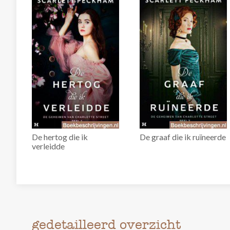
De hertog die ik
De graaf die ik ruïneerde
verleidde
gedetailleerd overzicht