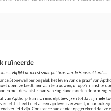
ik ruïneerde
keloos... Hij líjkt de meest saaie politicus van de House of Lords...
nce Stonewell per ongeluk het leven van de graaf van Apth
et doen: ze biedt hem aan te trouwen, of op z’n minst te doe
aanden met de saaiste man van Engeland moeten doorbrengen,
 van Apthorp, kan zich eindelijk bewijzen totdat zijn hele t
jk verliefd is heeft niet alleen zijn leven verwoest, maar ook 
tend verliefd zijn. Constance had er niet op gerekend dat ze