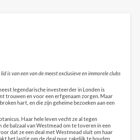
 lid is van een van de meest exclusieve en immorele clubs
meest legendarische investeerder in Londen is
ent trouwen en voor een erfgenaam zorgen. Maar
gebroken hart, en die zijn geheime bezoeken aan een
tanicus. Haar hele leven vecht ze al tegen
m de balzaal van Westmead om te toveren in een
rvoor dat ze een deal met Westmead sluit om haar
t het lastig om de deal puur zakelijk te houden...