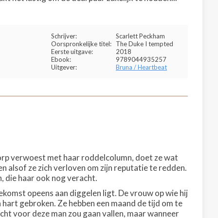
Schrijver:
Scarlett Peckham
Oorspronkelijke titel:
The Duke I tempted
Eerste uitgave:
2018
Ebook:
9789044935257
Uitgever:
Bruna / Heartbeat
orp verwoest met haar roddelcolumn, doet ze wat
n alsof ze zich verloven om zijn reputatie te redden.
 die haar ook nog veracht.
oekomst opeens aan diggelen ligt. De vrouw op wie hij
zijn hart gebroken. Ze hebben een maand de tijd om te
 echt voor deze man zou gaan vallen, maar wanneer