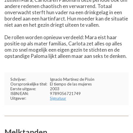
andere redenen chaotisch en verwarrend. Totaal
onverwacht sterft hun vader na een drinkgelag in een
bordeel aan een hartinfarct. Hun moeder kan de situatie
niet aan en het gezin driegt uiteen te vallen.
De rollen worden opnieuw verdeeld: Mara eist haar
positie op als mater familias, Carlota zet alles op alles
om zo snel mogelijk een eigen gezin te stichten en de
opstandige Paloma lijkt alleen maar aan seks te denken.
Schrijver:
Ignacio Martínez de Pisón
Oorspronkelijke titel:
El tiempo de las mujeres
Eerste uitgave:
2003
ISBN/EAN:
9789056721749
Uitgever:
Signatuur
Melktanden