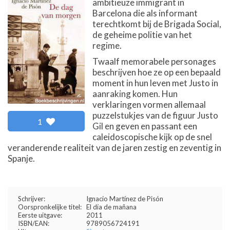
ambitieuze immigrant in
Barcelona die als informant
terechtkomt bij de Brigada Social,
de geheime politie van het
regime.
Twaalf memorabele personages
beschrijven hoe ze op een bepaald
moment in hun leven met Justo in
aanraking komen. Hun
verklaringen vormen allemaal
puzzelstukjes van de figuur Justo
1
Gil en geven en passant een
caleidoscopische kijk op de snel
veranderende realiteit van de jaren zestig en zeventig in
Spanje.
Schrijver:
Ignacio Martínez de Pisón
Oorspronkelijke titel:
El día de mañana
Eerste uitgave:
2011
ISBN/EAN:
9789056724191