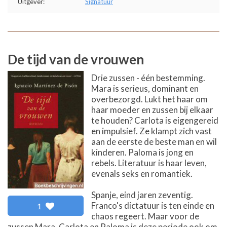
Uitgever:
Signatuur
De tijd van de vrouwen
Drie zussen - één bestemming.
Mara is serieus, dominant en
overbezorgd. Lukt het haar om
haar moeder en zussen bij elkaar
te houden? Carlota is eigengereid
en impulsief. Ze klampt zich vast
aan de eerste de beste man en wil
kinderen. Paloma is jong en
rebels. Literatuur is haar leven,
evenals seks en romantiek.
Spanje, eind jaren zeventig.
Franco's dictatuur is ten einde en
1
chaos regeert. Maar voor de
zussen Mara, Carlota en Paloma is deze periode ook om