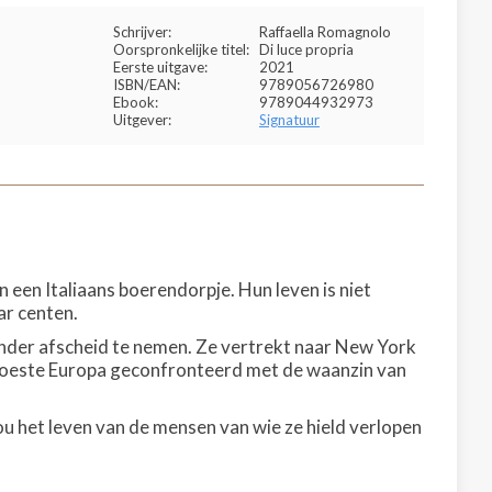
Schrijver:
Raffaella Romagnolo
Oorspronkelijke titel:
Di luce propria
Eerste uitgave:
2021
ISBN/EAN:
9789056726980
Ebook:
9789044932973
Uitgever:
Signatuur
 een Italiaans boerendorpje. Hun leven is niet
ar centen.
zonder afscheid te nemen. Ze vertrekt naar New York
verwoeste Europa geconfronteerd met de waanzin van
zou het leven van de mensen van wie ze hield verlopen