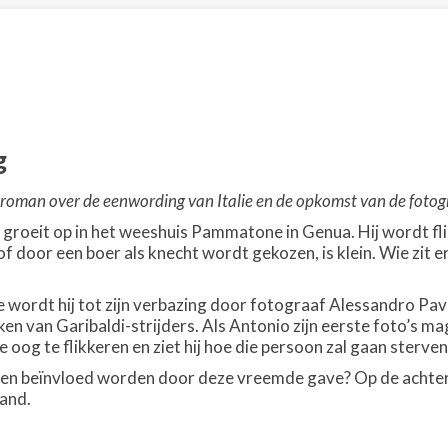
g
 roman over de eenwording van Italie en de opkomst van de fotogr
roeit op in het weeshuis Pammatone in Genua. Hij wordt flin
 door een boer als knecht wordt gekozen, is klein. Wie zit e
 wordt hij tot zijn verbazing door fotograaf Alessandro Pavi
en van Garibaldi-strijders. Als Antonio zijn eerste foto’s m
nde oog te flikkeren en ziet hij hoe die persoon zal gaan sterven
ven beïnvloed worden door deze vreemde gave? Op de achtergr
and.