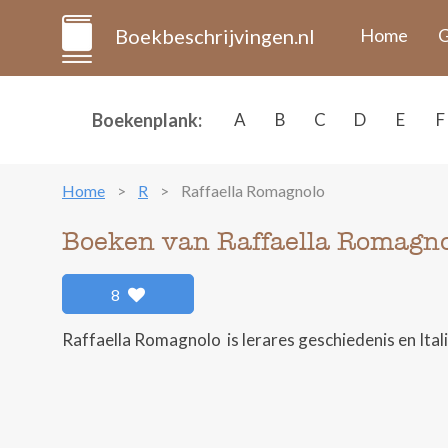
Boekbeschrijvingen.nl
Home
G
Boekenplank:
A
B
C
D
E
F
Home
R
Raffaella Romagnolo
Boeken van Raffaella Romagn
8
Raffaella Romagnolo is lerares geschiedenis en Ital