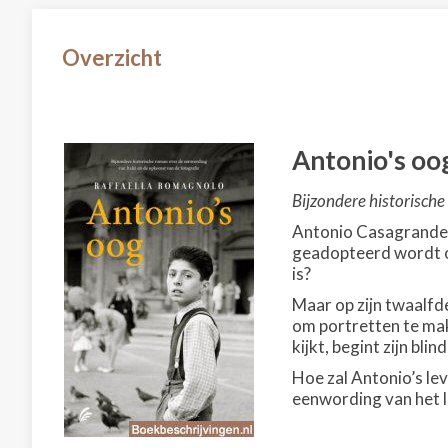
Overzicht
Antonio's oo
Bijzondere historische
Antonio Casagrande g
geadopteerd wordt of
is?
Maar op zijn twaalfde
om portretten te mak
kijkt, begint zijn bli
Hoe zal Antonio’s le
eenwording van het l