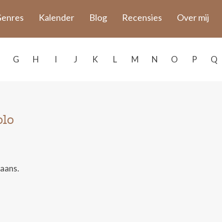
enres
Kalender
Blog
Recensies
Over mij
G
H
I
J
K
L
M
N
O
P
Q
olo
iaans.