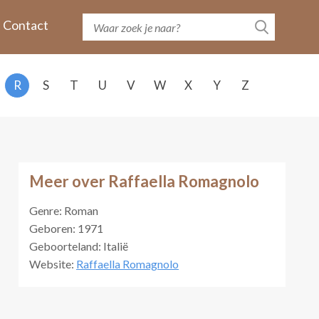
Contact
R
S
T
U
V
W
X
Y
Z
Meer over Raffaella Romagnolo
Genre: Roman
Geboren: 1971
Geboorteland: Italië
Website:
Raffaella Romagnolo