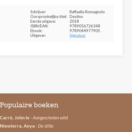
Schrijver:
Raffaella Romagnolo
Oorspronkelijke titel:
Destino
Eerste uitgave:
2018
ISBN/EAN:
9789056726348
Ebook:
9789044977905
Uitgever:
Signatuur
Populaire boeken
Carré, John le
- Aangeschoten wild
Niewierra, Anya
- De stilte