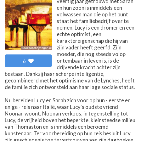
veertig jaar getrouwd met Sarah
en hun zoon is inmiddels een
volwassen man die op het punt
staat het familiebedrijf over te
nemen. Lucy is een dromer en een
echte optimist, een
karaktereigenschap die hij van
zijn vader heeft geërfd. Zijn
moeder, die nog steeds volop
ontembaar in leven is, is de
6
drijvende kracht achter zijn
bestaan. Dankzij haar scherpe intelligentie,
gecombineerd met het optimisme van de Lynches, heeft
de familie zich ontworsteld aan haar lage sociale status.
Nu bereiden Lucy en Sarah zich voor op hun - eerste en
enige - reis naar Italië, waar Lucy's oudste vriend
Noonan woont. Noonan verkoos, in tegenstelling tot
Lucy, de vrijheid boven het beperkte, kleinsteedse milieu
van Thomaston en is inmiddels een beroemd
kunstenaar. Ter voorbereiding op hun reis besluit Lucy
zijn geschiedenis toe te vertrouwen aan zijn dagboeken,