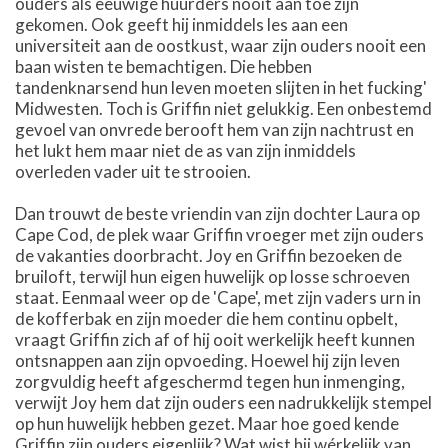
ouders als eeuwige huurders nooit aan toe zijn
gekomen. Ook geeft hij inmiddels les aan een
universiteit aan de oostkust, waar zijn ouders nooit een
baan wisten te bemachtigen. Die hebben
tandenknarsend hun leven moeten slijten in het fucking'
Midwesten. Toch is Griffin niet gelukkig. Een onbestemd
gevoel van onvrede berooft hem van zijn nachtrust en
het lukt hem maar niet de as van zijn inmiddels
overleden vader uit te strooien.
Dan trouwt de beste vriendin van zijn dochter Laura op
Cape Cod, de plek waar Griffin vroeger met zijn ouders
de vakanties doorbracht. Joy en Griffin bezoeken de
bruiloft, terwijl hun eigen huwelijk op losse schroeven
staat. Eenmaal weer op de 'Cape', met zijn vaders urn in
de kofferbak en zijn moeder die hem continu opbelt,
vraagt Griffin zich af of hij ooit werkelijk heeft kunnen
ontsnappen aan zijn opvoeding. Hoewel hij zijn leven
zorgvuldig heeft afgeschermd tegen hun inmenging,
verwijt Joy hem dat zijn ouders een nadrukkelijk stempel
op hun huwelijk hebben gezet. Maar hoe goed kende
Griffin zijn ouders eigenlijk? Wat wist hij wérkelijk van