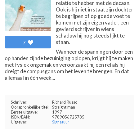
relatie te hebben met de decaan.
Ook is hij niet in staat zijn dochter
te begrijpen of op goede voet te
komen met zijn eigen vader, een
gevierd schrijver in wiens
schaduw hij nog steeds lijkt te
staan.
7
Wanneer de spanningen door een
op handen zijnde bezuiniging oplopen, krijgt hij te maken
met fysiek ongemak en veroorzaakt hij een rel als hij
dreigt de campusgans om het leven te brengen. En dat
allemaal in één week...
Schrijver:
Richard Russo
Oorspronkelijke titel:
Straight man
Eerste uitgave:
1997
ISBN/EAN:
9789056725785
Uitgever:
Signatuur