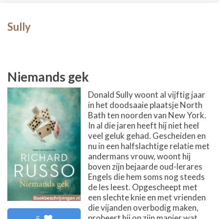
Sully
Niemands gek
Donald Sully woont al vijftig jaar
in het doodsaaie plaatsje North
Bath ten noorden van New York.
In al die jaren heeft hij niet heel
veel geluk gehad. Gescheiden en
nu in een halfslachtige relatie met
andermans vrouw, woont hij
boven zijn bejaarde oud-lerares
Engels die hem soms nog steeds
de les leest. Opgescheept met
een slechte knie en met vrienden
die vijanden overbodig maken,
probeert hij op zijn manier wat
5