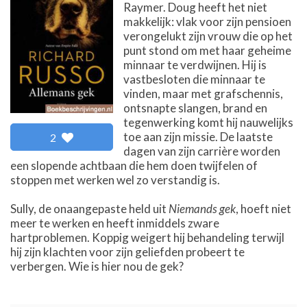
Raymer. Doug heeft het niet
makkelijk: vlak voor zijn pensioen
verongelukt zijn vrouw die op het
punt stond om met haar geheime
minnaar te verdwijnen. Hij is
vastbesloten die minnaar te
vinden, maar met grafschennis,
ontsnapte slangen, brand en
tegenwerking komt hij nauwelijks
toe aan zijn missie. De laatste
2
dagen van zijn carrière worden
een slopende achtbaan die hem doen twijfelen of
stoppen met werken wel zo verstandig is.
Sully, de onaangepaste held uit
Niemands gek
, hoeft niet
meer te werken en heeft inmiddels zware
hartproblemen. Koppig weigert hij behandeling terwijl
hij zijn klachten voor zijn geliefden probeert te
verbergen. Wie is hier nou de gek?