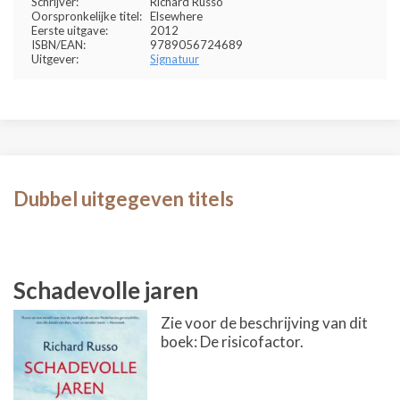
Schrijver:
Richard Russo
Oorspronkelijke titel:
Elsewhere
Eerste uitgave:
2012
ISBN/EAN:
9789056724689
Uitgever:
Signatuur
Dubbel uitgegeven titels
Schadevolle jaren
Zie voor de beschrijving van dit
boek: De risicofactor.