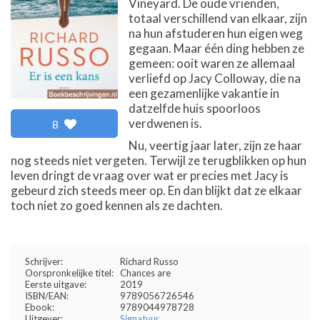
Vineyard. De oude vrienden,
totaal verschillend van elkaar, zijn
na hun afstuderen hun eigen weg
gegaan. Maar één ding hebben ze
gemeen: ooit waren ze allemaal
verliefd op Jacy Colloway, die na
een gezamenlijke vakantie in
datzelfde huis spoorloos
verdwenen is.
8
Nu, veertig jaar later, zijn ze haar
nog steeds niet vergeten. Terwijl ze terugblikken op hun
leven dringt de vraag over wat er precies met Jacy is
gebeurd zich steeds meer op. En dan blijkt dat ze elkaar
toch niet zo goed kennen als ze dachten.
Schrijver:
Richard Russo
Oorspronkelijke titel:
Chances are
Eerste uitgave:
2019
ISBN/EAN:
9789056726546
Ebook:
9789044978728
Uitgever:
Signatuur