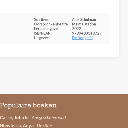
Schrijver:
Alex Schulman
Oorspronkelijke titel:
Malma station
Eerste uitgave:
2022
ISBN/EAN:
9789403118727
Uitgever:
De Bezige Bij
Populaire boeken
Carré, John le
- Aangeschoten wild
Niewierra, Anya
- De stilte