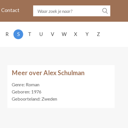
Contact
R
S
T
U
V
W
X
Y
Z
Meer over Alex Schulman
Genre: Roman
Geboren: 1976
Geboorteland: Zweden