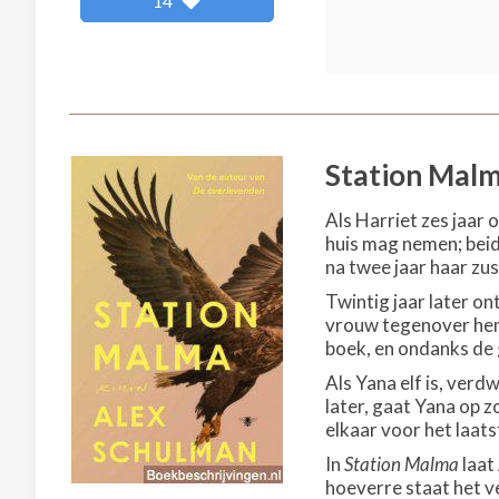
14
Station Mal
Als Harriet zes jaar
huis mag nemen; beid
na twee jaar haar zu
Twintig jaar later on
vrouw tegenover hem 
boek, en ondanks de 
Als Yana elf is, verd
later, gaat Yana op 
elkaar voor het laat
In
Station Malma
laat
hoeverre staat het v