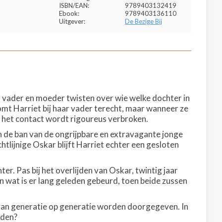
ISBN/EAN:
9789403132419
Ebook:
9789403136110
Uitgever:
De Bezige Bij
r vader en moeder twisten over wie welke dochter in
omt Harriet bij haar vader terecht, maar wanneer ze
n het contact wordt rigoureus verbroken.
 in de ban van de ongrijpbare en extravagante jonge
lijnige Oskar blijft Harriet echter een gesloten
er. Pas bij het overlijden van Oskar, twintig jaar
wat is er lang geleden gebeurd, toen beide zussen
s van generatie op generatie worden doorgegeven. In
eden?