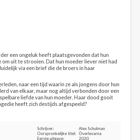
eerder een ongeluk heeft plaatsgevonden dat hun
om uit te strooien. Dat hun moeder liever niet had
delijk via een brief die de broers in haar
erleden, naar een tijd waarin ze als jongens door hun
derd van elkaar, maar nog altijd verbonden door een
spelbare liefde van hun moeder. Haar dood gooit
agedie heeft zich destijds afgespeeld?
Schrijver:
Alex Schulman
Oorspronkelijke titel:
Överlevarna
Eerste uitgave:
2020