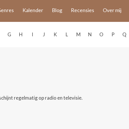
enres
Kalender
Blog
Recensies
Over mij
G
H
I
J
K
L
M
N
O
P
Q
schijnt regelmatig op radio en televisie.