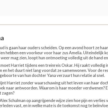
ma
 oud is gaan haar ouders scheiden. Op een avond hoort ze haa
en hebben een voorkeur voor haar zus Amelia. Uiteindelijk k
s weer mag zien, loopt hun ontmoeting volledig uit de hand e
tmoet Harriet tijdens een treinreis Oskar. Hij raakt volledig
en het duurt niet lang voordat ze samenwonen. Voor de recht
geboorte van hun dochter Yana verzuurt hun relatie al snel.
wijnt Harriet zonder waarschuwing uit het leven van haar docht
zoek naar antwoorden. Waarom is haar moeder verdwenen? En 
st zagen?
 Alex Schulman op aangrijpende wijze zien hoe pijn en verlie
erleden vast, en in welke mate is de toekomst nog te beïnvlo