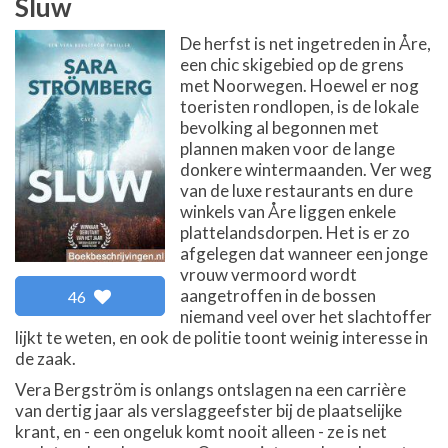
Sluw
De herfst is net ingetreden in Åre,
een chic skigebied op de grens
met Noorwegen. Hoewel er nog
toeristen rondlopen, is de lokale
bevolking al begonnen met
plannen maken voor de lange
donkere wintermaanden. Ver weg
van de luxe restaurants en dure
winkels van Åre liggen enkele
plattelandsdorpen. Het is er zo
afgelegen dat wanneer een jonge
vrouw vermoord wordt
aangetroffen in de bossen
46
niemand veel over het slachtoffer
lijkt te weten, en ook de politie toont weinig interesse in
de zaak.
Vera Bergström is onlangs ontslagen na een carrière
van dertig jaar als verslaggeefster bij de plaatselijke
krant, en - een ongeluk komt nooit alleen - ze is net