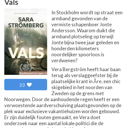
Vals
In Stockholm wordt op straat een
armband gevonden van de
vermiste schapenboer Jonte
Andersson. Waarom duikt die
armband plotseling op terwijl
Jonte bijna twee jaar geleden en
honderden kilometers
noordelijker spoorloos is
verdwenen?
Vera Bergström heeft haar baan
terug als verslaggeefster bij de
plaatselijke krant in Åre, een chic
23
skigebied in het noorden van
Zweden op de grens met
Noorwegen. Door de aanhoudende regen heeft er een
verwoestende aardverschuiving plaatsgevonden op de
plek waar exclusieve vakantiehuizen worden gebouwd.
Er zijn duidelijk fouten gemaakt, en Vera doet
onderzoek naar een aantal lokale politici die de