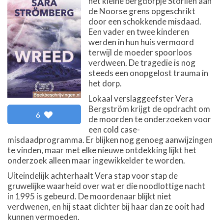
het kleine bergdorpje Storlien aan
de Noorse grens opgeschrikt
door een schokkende misdaad.
Een vader en twee kinderen
werden in hun huis vermoord
terwijl de moeder spoorloos
verdween. De tragedie is nog
steeds een onopgelost trauma in
het dorp.
Lokaal verslaggeefster Vera
Bergström krijgt de opdracht om
6
de moorden te onderzoeken voor
een cold case-
misdaadprogramma. Er blijken nog genoeg aanwijzingen
te vinden, maar met elke nieuwe ontdekking lijkt het
onderzoek alleen maar ingewikkelder te worden.
Uiteindelijk achterhaalt Vera stap voor stap de
gruwelijke waarheid over wat er die noodlottige nacht
in 1995 is gebeurd. De moordenaar blijkt niet
verdwenen, en hij staat dichter bij haar dan ze ooit had
kunnen vermoeden.