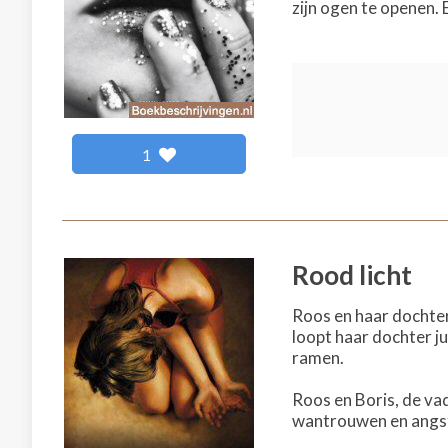
zijn ogen te openen. 
1
Rood licht
Roos en haar dochter
loopt haar dochter ju
ramen.
Roos en Boris, de va
wantrouwen en angst