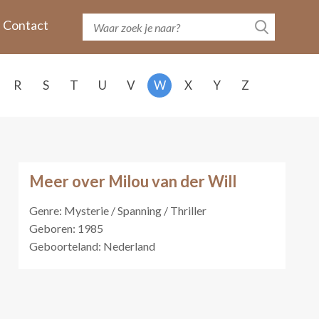
Contact
R
S
T
U
V
W
X
Y
Z
Meer over Milou van der Will
Genre: Mysterie / Spanning / Thriller
Geboren: 1985
Geboorteland: Nederland