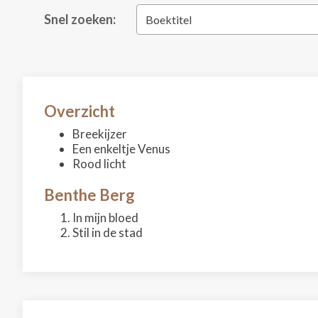
Snel zoeken:
Boektitel
Overzicht
Breekijzer
Een enkeltje Venus
Rood licht
Benthe Berg
In mijn bloed
Stil in de stad