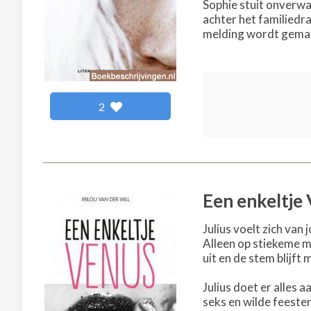
Sophie stuit onverw
achter het familiedr
melding wordt gema
2
Een enkeltje
Julius voelt zich van
Alleen op stiekeme mo
uit en de stem blijft 
Julius doet er alles 
seks en wilde feesten