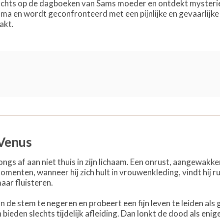
achts op de dagboeken van Sams moeder en ontdekt mysterie
ama en wordt geconfronteerd met een pijnlijke en gevaarlijk
akt.
 Venus
 jongs af aan niet thuis in zijn lichaam. Een onrust, aangewak
menten, wanneer hij zich hult in vrouwenkleding, vindt hij r
maar fluisteren.
aan de stem te negeren en probeert een fijn leven te leiden a
 bieden slechts tijdelijk afleiding. Dan lonkt de dood als eni