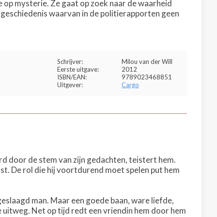
 op mysterie. Ze gaat op zoek naar de waarheid
e geschiedenis waarvan in de politierapporten geen
Schrijver:
Milou van der Will
Eerste uitgave:
2012
ISBN/EAN:
9789023468851
Uitgever:
Cargo
kerd door de stem van zijn gedachten, teistert hem.
ust. De rol die hij voortdurend moet spelen put hem
ls geslaagd man. Maar een goede baan, ware liefde,
ge uitweg. Net op tijd redt een vriendin hem door hem