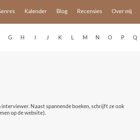
enres
Kalender
Blog
Recensies
Over mij
G
H
I
J
K
L
M
N
O
P
Q
 en interviewer. Naast spannende boeken, schrijft ze ook
men op de website).