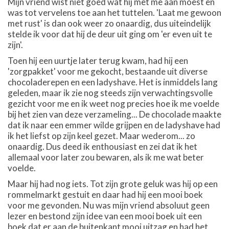
Mijn vriend wist niet goed wat hij met me aan moest en
was tot vervelens toe aan het tuttelen. 'Laat me gewoon
met rust' is dan ook weer zo onaardig, dus uiteindelijk
stelde ik voor dat hij de deur uit ging om 'er even uit te
zijn'.
Toen hij een uurtje later terug kwam, had hij een
'zorgpakket' voor me gekocht, bestaande uit diverse
chocoladerepen en een ladyshave. Het is inmiddels lang
geleden, maar ik zie nog steeds zijn verwachtingsvolle
gezicht voor me en ik weet nog precies hoe ik me voelde
bij het zien van deze verzameling... De chocolade maakte
dat ik naar een emmer wilde grijpen en de ladyshave had
ik het liefst op zijn keel gezet. Maar wederom... zo
onaardig. Dus deed ik enthousiast en zei dat ik het
allemaal voor later zou bewaren, als ik me wat beter
voelde.
Maar hij had nog iets. Tot zijn grote geluk was hij op een
rommelmarkt gestuit en daar had hij een mooi boek
voor me gevonden. Nu was mijn vriend absoluut geen
lezer en bestond zijn idee van een mooi boek uit een
boek dat er aan de buitenkant mooi uitzag en had het