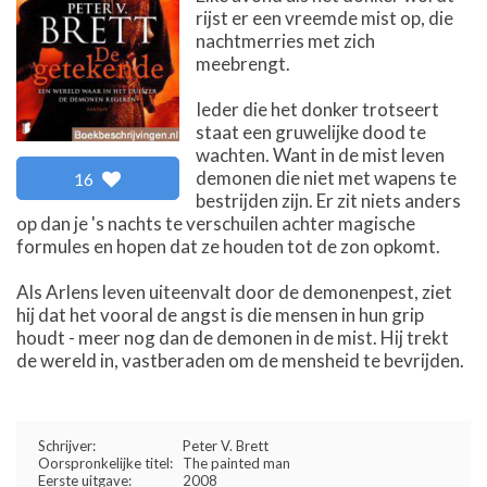
rijst er een vreemde mist op, die
nachtmerries met zich
meebrengt.
Ieder die het donker trotseert
staat een gruwelijke dood te
wachten. Want in de mist leven
demonen die niet met wapens te
16
bestrijden zijn. Er zit niets anders
op dan je 's nachts te verschuilen achter magische
formules en hopen dat ze houden tot de zon opkomt.
Als Arlens leven uiteenvalt door de demonenpest, ziet
hij dat het vooral de angst is die mensen in hun grip
houdt - meer nog dan de demonen in de mist. Hij trekt
de wereld in, vastberaden om de mensheid te bevrijden.
Schrijver:
Peter V. Brett
Oorspronkelijke titel:
The painted man
Eerste uitgave:
2008