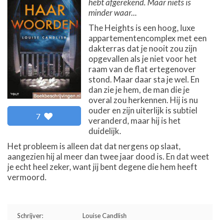
hebt afgerekend. Maar niets is
minder waar...
The Heights is een hoog, luxe
appartementencomplex met een
dakterras dat je nooit zou zijn
opgevallen als je niet voor het
raam van de flat ertegenover
stond. Maar daar sta je wel. En
dan zie je hem, de man die je
overal zou herkennen. Hij is nu
ouder en zijn uiterlijk is subtiel
7
veranderd, maar hij is het
duidelijk.
Het probleem is alleen dat dat nergens op slaat,
aangezien hij al meer dan twee jaar dood is. En dat weet
je echt heel zeker, want jij bent degene die hem heeft
vermoord.
Schrijver:
Louise Candlish