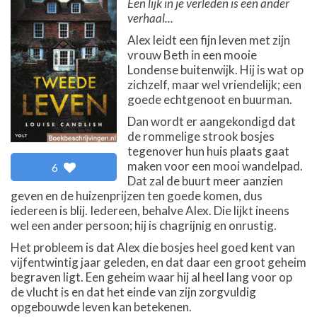
Een lijk in je verleden is een ander
verhaal...
Alex leidt een fijn leven met zijn
vrouw Beth in een mooie
Londense buitenwijk. Hij is wat op
zichzelf, maar wel vriendelijk; een
goede echtgenoot en buurman.
Dan wordt er aangekondigd dat
de rommelige strook bosjes
tegenover hun huis plaats gaat
maken voor een mooi wandelpad.
6
Dat zal de buurt meer aanzien
geven en de huizenprijzen ten goede komen, dus
iedereen is blij. Iedereen, behalve Alex. Die lijkt ineens
wel een ander persoon; hij is chagrijnig en onrustig.
Het probleem is dat Alex die bosjes heel goed kent van
vijfentwintig jaar geleden, en dat daar een groot geheim
begraven ligt. Een geheim waar hij al heel lang voor op
de vlucht is en dat het einde van zijn zorgvuldig
opgebouwde leven kan betekenen.