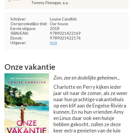
Tommy Finnegan, e.a.
Schrijver:
Louise Candlish
Oorspronkelijke titel:
Our house
Eerste uitgave:
2018
ISBN/EAN:
9789021422169
Ebook:
9789021422176
Uitgever:
Volt
Onze vakantie
Zon, zee en dodelijke geheimen...
Charlotte en Perry kijken ieder
jaar uit naar de zomer, als ze weer
naar hun prachtige vakantiehuis
op een klif aan de Engelse Rivièra
kunnen. En nu hun vrienden Amy
en Linus daar ook een huisje
hebben gekocht, zullen ze deze
keer extra genieten van de luie