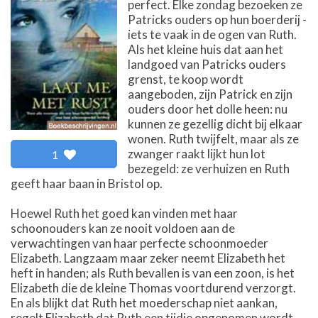
perfect. Elke zondag bezoeken ze
Patricks ouders op hun boerderij -
iets te vaak in de ogen van Ruth.
Als het kleine huis dat aan het
landgoed van Patricks ouders
grenst, te koop wordt
aangeboden, zijn Patrick en zijn
ouders door het dolle heen: nu
kunnen ze gezellig dicht bij elkaar
wonen. Ruth twijfelt, maar als ze
zwanger raakt lijkt hun lot
1
bezegeld: ze verhuizen en Ruth
geeft haar baan in Bristol op.
Hoewel Ruth het goed kan vinden met haar
schoonouders kan ze nooit voldoen aan de
verwachtingen van haar perfecte schoonmoeder
Elizabeth. Langzaam maar zeker neemt Elizabeth het
heft in handen; als Ruth bevallen is van een zoon, is het
Elizabeth die de kleine Thomas voortdurend verzorgt.
En als blijkt dat Ruth het moederschap niet aankan,
regelt Elizabeth dat Ruth een tijdje opgenomen wordt.