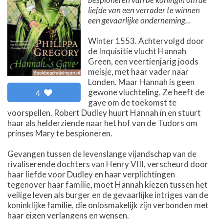
liefde van een verrader te winnen
een gevaarlijke onderneming...
Winter 1553. Achtervolgd door
de Inquisitie vlucht Hannah
Green, een veertienjarig joods
meisje, met haar vader naar
Londen. Maar Hannah is geen
gewone vluchteling. Ze heeft de
4
gave om de toekomst te
voorspellen. Robert Dudley huurt Hannah in en stuurt
haar als helderziende naar het hof van de Tudors om
prinses Mary te bespioneren.
Gevangen tussen de levenslange vijandschap van de
rivaliserende dochters van Henry VIII, verscheurd door
haar liefde voor Dudley en haar verplichtingen
tegenover haar familie, moet Hannah kiezen tussen het
veilige leven als burger en de gevaarlijke intriges van de
koninklijke familie, die onlosmakelijk zijn verbonden met
haar eigen verlangens en wensen.