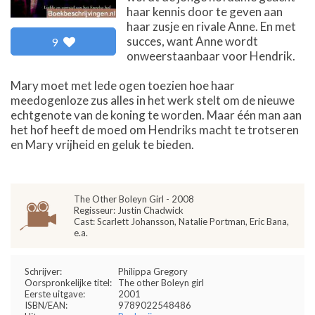
haar kennis door te geven aan
haar zusje en rivale Anne. En met
succes, want Anne wordt
9
onweerstaanbaar voor Hendrik.
Mary moet met lede ogen toezien hoe haar
meedogenloze zus alles in het werk stelt om de nieuwe
echtgenote van de koning te worden. Maar één man aan
het hof heeft de moed om Hendriks macht te trotseren
en Mary vrijheid en geluk te bieden.
The Other Boleyn Girl - 2008
Regisseur: Justin Chadwick
Cast: Scarlett Johansson, Natalie Portman, Eric Bana,
e.a.
Schrijver:
Philippa Gregory
Oorspronkelijke titel:
The other Boleyn girl
Eerste uitgave:
2001
ISBN/EAN:
9789022548486