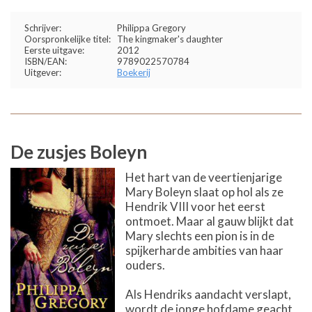
Schrijver:
Philippa Gregory
Oorspronkelijke titel:
The kingmaker's daughter
Eerste uitgave:
2012
ISBN/EAN:
9789022570784
Uitgever:
Boekerij
De zusjes Boleyn
Het hart van de veertienjarige
Mary Boleyn slaat op hol als ze
Hendrik VIII voor het eerst
ontmoet. Maar al gauw blijkt dat
Mary slechts een pion is in de
spijkerharde ambities van haar
ouders.
Als Hendriks aandacht verslapt,
wordt de jonge hofdame geacht