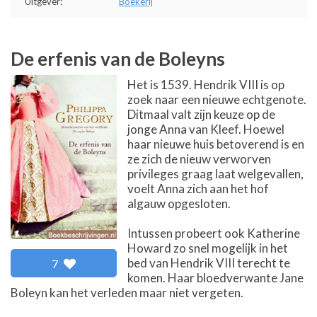
Uitgever:
Boekerij
De erfenis van de Boleyns
Het is 1539. Hendrik VIII is op
zoek naar een nieuwe echtgenote.
Ditmaal valt zijn keuze op de
jonge Anna van Kleef. Hoewel
haar nieuwe huis betoverend is en
ze zich de nieuw verworven
privileges graag laat welgevallen,
voelt Anna zich aan het hof
algauw opgesloten.
Intussen probeert ook Katherine
Howard zo snel mogelijk in het
bed van Hendrik VIII terecht te
7
komen. Haar bloedverwante Jane
Boleyn kan het verleden maar niet vergeten.