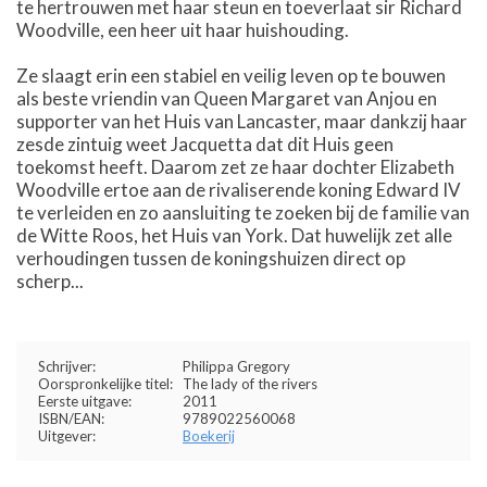
te hertrouwen met haar steun en toeverlaat sir Richard
Woodville, een heer uit haar huishouding.
Ze slaagt erin een stabiel en veilig leven op te bouwen
als beste vriendin van Queen Margaret van Anjou en
supporter van het Huis van Lancaster, maar dankzij haar
zesde zintuig weet Jacquetta dat dit Huis geen
toekomst heeft. Daarom zet ze haar dochter Elizabeth
Woodville ertoe aan de rivaliserende koning Edward IV
te verleiden en zo aansluiting te zoeken bij de familie van
de Witte Roos, het Huis van York. Dat huwelijk zet alle
verhoudingen tussen de koningshuizen direct op
scherp...
Schrijver:
Philippa Gregory
Oorspronkelijke titel:
The lady of the rivers
Eerste uitgave:
2011
ISBN/EAN:
9789022560068
Uitgever:
Boekerij