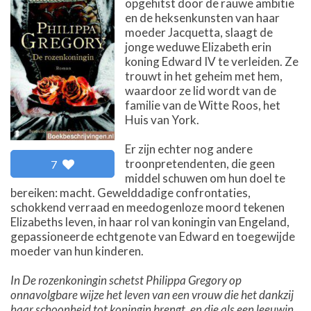
opgehitst door de rauwe ambitie
en de heksenkunsten van haar
moeder Jacquetta, slaagt de
jonge weduwe Elizabeth erin
koning Edward IV te verleiden. Ze
trouwt in het geheim met hem,
waardoor ze lid wordt van de
familie van de Witte Roos, het
Huis van York.
Er zijn echter nog andere
troonpretendenten, die geen
7
middel schuwen om hun doel te
bereiken: macht. Gewelddadige confrontaties,
schokkend verraad en meedogenloze moord tekenen
Elizabeths leven, in haar rol van koningin van Engeland,
gepassioneerde echtgenote van Edward en toegewijde
moeder van hun kinderen.
In De rozenkoningin schetst Philippa Gregory op
onnavolgbare wijze het leven van een vrouw die het dankzij
haar schoonheid tot koningin brengt, en die als een leeuwin