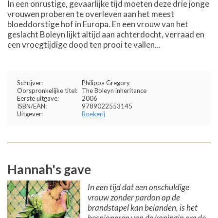
In een onrustige, gevaarlijke tijd moeten deze drie jonge
vrouwen proberen te overleven aan het meest
bloeddorstige hof in Europa. En een vrouw van het
geslacht Boleyn lijkt altijd aan achterdocht, verraad en
een vroegtijdige dood ten prooi te vallen...
Schrijver:
Philippa Gregory
Oorspronkelijke titel:
The Boleyn inheritance
Eerste uitgave:
2006
ISBN/EAN:
9789022553145
Uitgever:
Boekerij
Hannah's gave
In een tijd dat een onschuldige
vrouw zonder pardon op de
brandstapel kan belanden, is het
bespioneren van de koningin om de