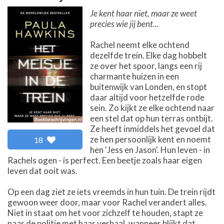
Je kent haar niet, maar ze weet
precies wie jij bent...
Rachel neemt elke ochtend
dezelfde trein. Elke dag hobbelt
ze over het spoor, langs een rij
charmante huizen in een
buitenwijk van Londen, en stopt
daar altijd voor hetzelfde rode
sein. Zo kijkt ze elke ochtend naar
een stel dat op hun terras ontbijt.
Ze heeft inmiddels het gevoel dat
ze hen persoonlijk kent en noemt
18
hen 'Jess en Jason'. Hun leven - in
Rachels ogen - is perfect. Een beetje zoals haar eigen
leven dat ooit was.
Op een dag ziet ze iets vreemds in hun tuin. De trein rijdt
gewoon weer door, maar voor Rachel verandert alles.
Niet in staat om het voor zichzelf te houden, stapt ze
naar de politie met haar verhaal, wanneer blijkt dat