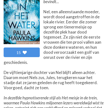
bevindt...
Nel, een alleenstaande moeder,
wordt dood aangetroffen in de
lokale rivier. Eerder die zomer
sprong een tienermeisje op
dezelfde plek haar dood
tegemoet. Ze zijn niet de eerste
vrouwen die ten prooi vallen aan
deze donkere wateren, en hun
dood veroorzaakt een golf van
15
onrust over de rivier en zijn
geschiedenis.
De vijftienjarige dochter van Nel blijft alleen achter.
Daarom moet Nels zus, Jules, terugkeren naar het
stadje dat ze jaren geleden de rug heeft toegekeerd.
Voorgoed, dacht ze toen.
In dezelfde hypnotiserende stijl als Het meisje in de trein,
waarmee Paula Hawkins miljoenen lezers wereldwijd wist te
raken, ontspint zich een verbluffend en gelaagd verhaal dat