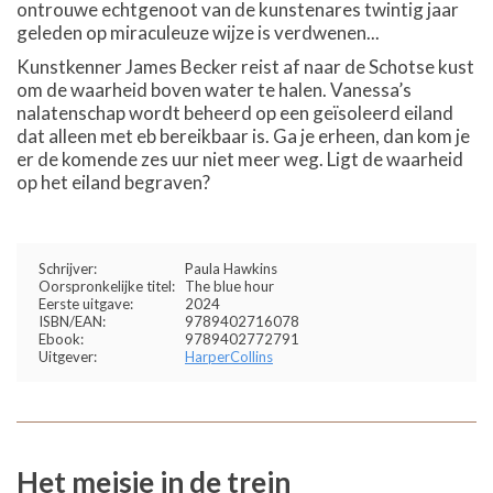
ontrouwe echtgenoot van de kunstenares twintig jaar
geleden op miraculeuze wijze is verdwenen...
Kunstkenner James Becker reist af naar de Schotse kust
om de waarheid boven water te halen. Vanessa’s
nalatenschap wordt beheerd op een geïsoleerd eiland
dat alleen met eb bereikbaar is. Ga je erheen, dan kom je
er de komende zes uur niet meer weg. Ligt de waarheid
op het eiland begraven?
Schrijver:
Paula Hawkins
Oorspronkelijke titel:
The blue hour
Eerste uitgave:
2024
ISBN/EAN:
9789402716078
Ebook:
9789402772791
Uitgever:
HarperCollins
Het meisje in de trein