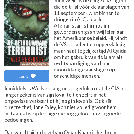
John Wells is de enige CIA-agent
die ooit - al vóór de aanslagen van
11 september - wist binnen te
dringen in Al Qaida. In
Afghanistan is hij moslim
geworden en gaan twijfelen aan
het Amerikaanse beleid. Hij vindt
de VS decadent en oppervlakkig,
maar haat tegelijkertijd Al Qaida
om het gebruik van de islam als
rechtvaardiging van haar
moorddadige aanslagen op
onschuldige mensen.
Leuk
Inmiddels is Wells zo lang ondergedoken dat de CIA niet
langer zeker is van zijn loyaliteit en zelfs in het
ongewisse verkeert of hij nog in leven is. Ook zijn
directe chef, Jane Exley, kan niet volledig voor hem
instaan, al is zij de enige die nog gelooft in zijn goede
bedoelingen.
Dan wordt hij op bevel van Omar Khadri - het brein