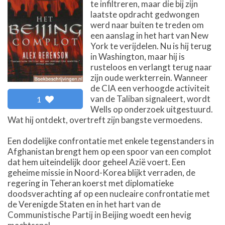
te infiltreren, maar die bij zijn
laatste opdracht gedwongen
werd naar buiten te treden om
een aanslag in het hart van New
York te verijdelen. Nu is hij terug
in Washington, maar hij is
rusteloos en verlangt terug naar
zijn oude werkterrein. Wanneer
de CIA een verhoogde activiteit
van de Taliban signaleert, wordt
1
Wells op onderzoek uitgestuurd.
Wat hij ontdekt, overtreft zijn bangste vermoedens.
Een dodelijke confrontatie met enkele tegenstanders in
Afghanistan brengt hem op een spoor van een complot
dat hem uiteindelijk door geheel Azië voert. Een
geheime missie in Noord-Korea blijkt verraden, de
regering in Teheran koerst met diplomatieke
doodsverachting af op een nucleaire confrontatie met
de Verenigde Staten en in het hart van de
Communistische Partij in Beijing woedt een hevig