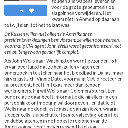
zouden alle wapens leveren en
voor de grote gebeurtenis de
Leuk
slagpinnen verwijderen. Het
kwam niet in Ahmed op daaraan
te twijfelen, tot het te laat was.
De Russen willen niet alleen de Amerikaanse
presidentsverkiezingen beïnvloeden; ze willen ook heersen.
Voormalig CIA-agent John Wells wordt geconfronteerd met
een buitengewoon gevaarlijk complot.
Als John Wells naar Washington wordt gezonden, is hij
ervan overtuigd dat ze hem zullen vragen een
onderzoek in te stellen naar het bloedbad in Dallas, maar
hij vergist zich. Vinnie Duto, voormalig CIA-directeur en
nu president, heeft in Texas meer dan genoeg
werknemers. Hij wil Wells naar Colombia sturen. Een
oude relatie daar heeft informatie die hij alleen in een
persoonlijke ontmoeting wil doorgeven - en dat leidt
Wells naar de dodelijkste missie van zijn leven, waarin
sleeper cells, sluipachutterteams, valsevlag-operaties
en dubbelagenten in de hoogste regionen van de
Amerikaanse regering verrassend bij elkaar