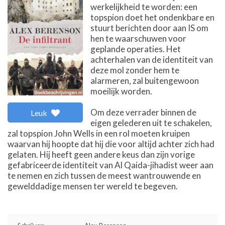
werkelijkheid te worden: een
topspion doet het ondenkbare en
stuurt berichten door aan IS om
hen te waarschuwen voor
geplande operaties. Het
achterhalen van de identiteit van
deze mol zonder hem te
alarmeren, zal buitengewoon
moeilijk worden.
Om deze verrader binnen de
Leuk
eigen gelederen uit te schakelen,
zal topspion John Wells in een rol moeten kruipen
waarvan hij hoopte dat hij die voor altijd achter zich had
gelaten. Hij heeft geen andere keus dan zijn vorige
gefabriceerde identiteit van Al Qaida-jihadist weer aan
te nemen en zich tussen de meest wantrouwende en
gewelddadige mensen ter wereld te begeven.