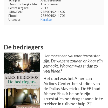
Schrijver:
Alex Berenson
Oorspronkelijke titel:
The prisoner
Eerste uitgave:
2017
ISBN/EAN:
9789045211602
Ebook:
9789045211701
Uitgever:
Karakter
De bedriegers
Het moest een val voor terroristen
zijn. De wapens zouden onklaar zijn
gemaakt. Waarom was er dan zo
veel bloed?
Het doel was het American
Airlines Center, het stadion van
de Dallas Mavericks. De FBI had
Ahmed Shakir beloofd zijn
arrestatie voor drugshandel in te
trekken in ruil voor hulp. Zij