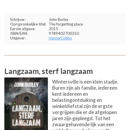
Schrijver:
John Burley
Oorspronkelijke titel:
The forgetting place
Eerste uitgave:
2015
ISBN/EAN:
9789402700350
Uitgever:
HarperCollins
Langzaam, sterf langzaam
Wintersville is een klein stadje.
Buren zijn als familie, iedereen
kent iedereen en
belastingontduiking en
winkeldiefstal zijn de ergste
vergrijpen die er de afgelopen
jaren zijn gepleegd. Tot het
zwaargehavende lijk van een