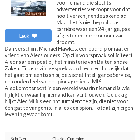
voor iemand die slechts
advertenties verkoopt voor dat
nooit verschijnende zakenblad.
Maar het is niet bepaald de
carrière waar een 24-jarige, pas
afgestudeerde econoom van
Leuk
droomt.
Dan verschijnt Michael Hawkes, een oud-diplomaat en
vriend van Alecs ouders. Op zijn voorspraak solliciteert
Alec naar een post bij het ministerie van Buitenlandse
Zaken. Tijdens zijn gesprek wordt echter duidelijk dat
het gaat om een baan bij de Secret Intelligence Service,
een onderdeel van de spionagedienst MI6.
Alec komt terecht in een wereld waarin niemand is wie
hij lijkt en waar hij niemand kan vertrouwen. Gelukkig
blijkt Alec Milius een natuurtalent te zijn, die niet voor
één gat te vangen is. In alles een spion. Totdat zijn eigen
leven in gevaar komt.
Schrijver:
Charles Cumming