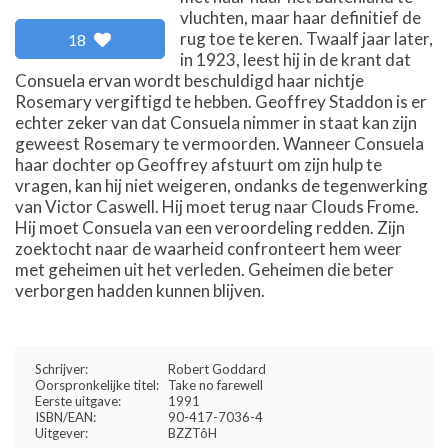
vluchten, maar haar definitief de
rug toe te keren. Twaalf jaar later,
18
in 1923, leest hij in de krant dat
Consuela ervan wordt beschuldigd haar nichtje
Rosemary vergiftigd te hebben. Geoffrey Staddon is er
echter zeker van dat Consuela nimmer in staat kan zijn
geweest Rosemary te vermoorden. Wanneer Consuela
haar dochter op Geoffrey afstuurt om zijn hulp te
vragen, kan hij niet weigeren, ondanks de tegenwerking
van Victor Caswell. Hij moet terug naar Clouds Frome.
Hij moet Consuela van een veroordeling redden. Zijn
zoektocht naar de waarheid confronteert hem weer
met geheimen uit het verleden. Geheimen die beter
verborgen hadden kunnen blijven.
Schrijver:
Robert Goddard
Oorspronkelijke titel:
Take no farewell
Eerste uitgave:
1991
ISBN/EAN:
90-417-7036-4
Uitgever:
BZZTôH