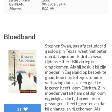
Eerste uitgave:
2000
ISBN/EAN:
90-5501-824-4
Uitgever:
BZZTôH
Bloedband
Stephen Swan, pas afgestudeerd
geoloog in Texas, weet niet beter
dan dat zijn oom, Eldritch Swan,
tijdens Hitlers Blitzkrieg is
omgekomen. Als hij besluit bij zijn
moeder in Engeland op bezoek te
gaan, hoort hij tot zijn stomme
verbazing dat zij al een gast te
logeren heeft: oom Eldritch. Zijn
moeder vertelt hem dat zijn oom
eigenlijk al die tijd in een Ierse
gevangenis heeft gezeten en dat
hij onlangs is vrijgekomen. Als
11