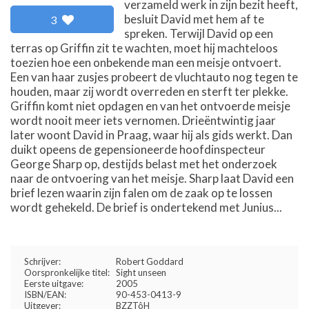
verzameld werk in zijn bezit heeft,
besluit David met hem af te
3
spreken. Terwijl David op een
terras op Griffin zit te wachten, moet hij machteloos
toezien hoe een onbekende man een meisje ontvoert.
Een van haar zusjes probeert de vluchtauto nog tegen te
houden, maar zij wordt overreden en sterft ter plekke.
Griffin komt niet opdagen en van het ontvoerde meisje
wordt nooit meer iets vernomen. Drieëntwintig jaar
later woont David in Praag, waar hij als gids werkt. Dan
duikt opeens de gepensioneerde hoofdinspecteur
George Sharp op, destijds belast met het onderzoek
naar de ontvoering van het meisje. Sharp laat David een
brief lezen waarin zijn falen om de zaak op te lossen
wordt gehekeld. De brief is ondertekend met Junius...
Schrijver:
Robert Goddard
Oorspronkelijke titel:
Sight unseen
Eerste uitgave:
2005
ISBN/EAN:
90-453-0413-9
Uitgever:
BZZTôH