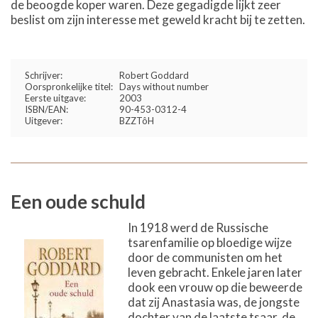
de beoogde koper waren. Deze gegadigde lijkt zeer
beslist om zijn interesse met geweld kracht bij te zetten.
Schrijver:
Robert Goddard
Oorspronkelijke titel:
Days without number
Eerste uitgave:
2003
ISBN/EAN:
90-453-0312-4
Uitgever:
BZZTôH
Een oude schuld
In 1918 werd de Russische
tsarenfamilie op bloedige wijze
door de communisten om het
leven gebracht. Enkele jaren later
dook een vrouw op die beweerde
dat zij Anastasia was, de jongste
dochter van de laatste tsaar, de