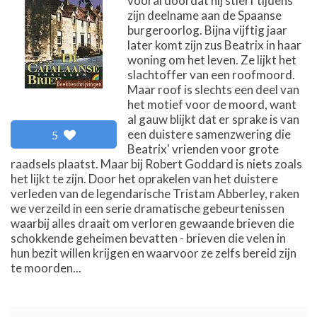
vooral doordat hij stierf tijdens
zijn deelname aan de Spaanse
burgeroorlog. Bijna vijftig jaar
later komt zijn zus Beatrix in haar
woning om het leven. Ze lijkt het
slachtoffer van een roofmoord.
Maar roof is slechts een deel van
het motief voor de moord, want
al gauw blijkt dat er sprake is van
een duistere samenzwering die
5
Beatrix' vrienden voor grote
raadsels plaatst. Maar bij Robert Goddard is niets zoals
het lijkt te zijn. Door het oprakelen van het duistere
verleden van de legendarische Tristam Abberley, raken
we verzeild in een serie dramatische gebeurtenissen
waarbij alles draait om verloren gewaande brieven die
schokkende geheimen bevatten - brieven die velen in
hun bezit willen krijgen en waarvoor ze zelfs bereid zijn
te moorden...