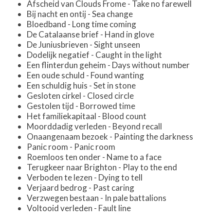
Afscheid van Clouds Frome - Take no farewell
Bij nacht en ontij - Sea change
Bloedband - Long time coming
De Catalaanse brief - Hand in glove
De Juniusbrieven - Sight unseen
Dodelijk negatief - Caught in the light
Een flinterdun geheim - Days without number
Een oude schuld - Found wanting
Een schuldig huis - Set in stone
Gesloten cirkel - Closed circle
Gestolen tijd - Borrowed time
Het familiekapitaal - Blood count
Moorddadig verleden - Beyond recall
Onaangenaam bezoek - Painting the darkness
Panic room - Panic room
Roemloos ten onder - Name to a face
Terugkeer naar Brighton - Play to the end
Verboden te lezen - Dying to tell
Verjaard bedrog - Past caring
Verzwegen bestaan - In pale battalions
Voltooid verleden - Fault line