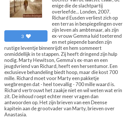
enige die de slachtpartij
overleefde... Londen, 2007.
Richard Eusden verliest zich op
een terras in bespiegelingen over
zijn leven als ambtenaar, als zijn
ex-vrouw Gemma luid toeterend
3
en met piepende banden zijn
rustige leventje binnenrijdt en hem sommeert
onmiddellijk in te stappen. Zij heeft dringend zijn hulp
nodig. Marty Hewitson, Gemma's ex-man en een
jeugdvriend van Richard, heeft een hersentumor. Een
exclusieve behandeling biedt hoop, maar die kost 700
mille. Richard moet voor Marty een pakketje
wegbrengen dat - heel toevallig - 700 mille waard is.
Richard vertrouwt het zaakje niet en wil weten wat erin
zit. De inhoud roept echter meer vragen dan
antwoorden op. Het zijn brieven van een Deense
kapitein aan de grootvader van Marty, brieven over
Anastasia.