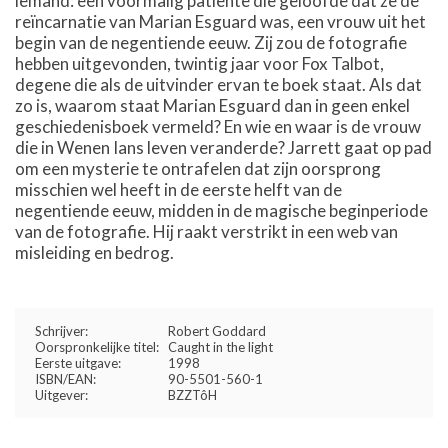
iemand: een voormalig patiënte die geloofde dat ze de
reïncarnatie van Marian Esguard was, een vrouw uit het
begin van de negentiende eeuw. Zij zou de fotografie
hebben uitgevonden, twintig jaar voor Fox Talbot,
degene die als de uitvinder ervan te boek staat. Als dat
zo is, waarom staat Marian Esguard dan in geen enkel
geschiedenisboek vermeld? En wie en waar is de vrouw
die in Wenen Ians leven veranderde? Jarrett gaat op pad
om een mysterie te ontrafelen dat zijn oorsprong
misschien wel heeft in de eerste helft van de
negentiende eeuw, midden in de magische beginperiode
van de fotografie. Hij raakt verstrikt in een web van
misleiding en bedrog.
Schrijver:
Robert Goddard
Oorspronkelijke titel:
Caught in the light
Eerste uitgave:
1998
ISBN/EAN:
90-5501-560-1
Uitgever:
BZZTôH