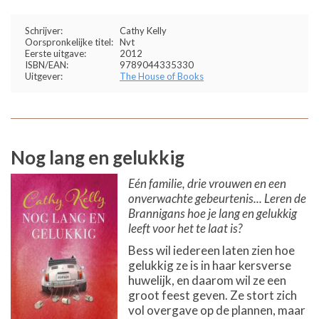
Schrijver:
Cathy Kelly
Oorspronkelijke titel:
Nvt
Eerste uitgave:
2012
ISBN/EAN:
9789044335330
Uitgever:
The House of Books
Nog lang en gelukkig
Eén familie, drie vrouwen en een
onverwachte gebeurtenis... Leren de
Brannigans hoe je lang en gelukkig
leeft voor het te laat is?
Bess wil iedereen laten zien hoe
gelukkig ze is in haar kersverse
huwelijk, en daarom wil ze een
groot feest geven. Ze stort zich
vol overgave op de plannen, maar