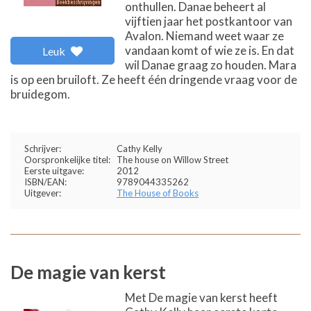
onthullen. Danae beheert al
vijftien jaar het postkantoor van
Avalon. Niemand weet waar ze
vandaan komt of wie ze is. En dat
Leuk
wil Danae graag zo houden. Mara
is op een bruiloft. Ze heeft één dringende vraag voor de
bruidegom.
Schrijver:
Cathy Kelly
Oorspronkelijke titel:
The house on Willow Street
Eerste uitgave:
2012
ISBN/EAN:
9789044335262
Uitgever:
The House of Books
De magie van kerst
Met De magie van kerst heeft