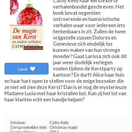
Cathy Kelly haar eerste korte
verhalenbundel geschreven. Het
boek bevat negentien
ontroerende en humoristische
verhalen waar voor iedereen iets
herkenbaars in zit. Zullen de twee
vrijgezelle zussen Dolores en
Genevieve zich eindelijk los
kunnen maken van hun strenge
moeder? Gaat Larissa zich ook dit
jaar weer dodelijk verlegen
voelen tijdens de Kerstparty op
Leuk
kantoor? En durft Alice haar huis
en haar hart open te stellen voor de enige bezoeker die
ze niet wil zien deze Kerst? Dan is er nog de mysterieuze
Madame Lucia met haar kristallen bol. Kan zij het lot van
haar klanten echt een handje helpen?
Schrijver:
Cathy Kelly
Oorspronkelijke titel:
Christmas magic