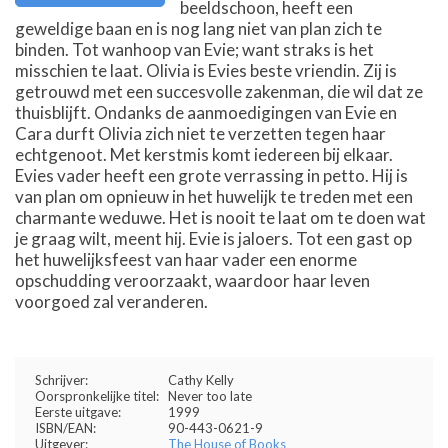
beeldschoon, heeft een
geweldige baan en is nog lang niet van plan zich te
binden. Tot wanhoop van Evie; want straks is het
misschien te laat. Olivia is Evies beste vriendin. Zij is
getrouwd met een succesvolle zakenman, die wil dat ze
thuisblijft. Ondanks de aanmoedigingen van Evie en
Cara durft Olivia zich niet te verzetten tegen haar
echtgenoot. Met kerstmis komt iedereen bij elkaar.
Evies vader heeft een grote verrassing in petto. Hij is
van plan om opnieuw in het huwelijk te treden met een
charmante weduwe. Het is nooit te laat om te doen wat
je graag wilt, meent hij. Evie is jaloers. Tot een gast op
het huwelijksfeest van haar vader een enorme
opschudding veroorzaakt, waardoor haar leven
voorgoed zal veranderen.
Schrijver:
Cathy Kelly
Oorspronkelijke titel:
Never too late
Eerste uitgave:
1999
ISBN/EAN:
90-443-0621-9
Uitgever:
The House of Books