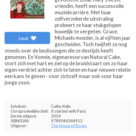
vriendin, heeft een succesvolle
muziekcarrière. Met haar
zelfverzekerde uitstraling
probeert ze haar stukgelopen
huwelijk te vergeten. Grace,
Michaels moeder, is al vijftien jaar
Leuk
gescheiden. Toch twijfelt ze nog
steeds over de beslissingen die ze destijds heeft
genomen. En Vonnie, eigenaresse van Natural Cake,
stort zich met hart en ziel op de bruidstaart om zo haar
eigen verdriet achter zich te laten en haar nieuwe relatie
een kans te geven - voor zichzelf maar ook voor haar
jonge zoon.
Schrijver:
Cathy Kelly
Oorspronkelijke titel:
It started with Paris
Eerste uitgave:
2014
ISBN/EAN:
9789044344912
Uitgever:
The House of Books