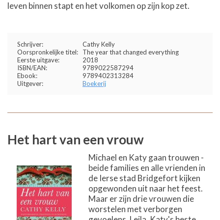
leven binnen stapt en het volkomen op zijn kop zet.
Schrijver:
Cathy Kelly
Oorspronkelijke titel:
The year that changed everything
Eerste uitgave:
2018
ISBN/EAN:
9789022587294
Ebook:
9789402313284
Uitgever:
Boekerij
Het hart van een vrouw
Michael en Katy gaan trouwen -
beide families en alle vrienden in
de Ierse stad Bridgefort kijken
opgewonden uit naar het feest.
Maar er zijn drie vrouwen die
worstelen met verborgen
gevoelens. Leila, Katy's beste