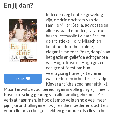
En jij dan?
Iedereen zegt dat ze geweldig
zijn, de drie dochters van de
familie Miller: Stella, advocate en
alleenstaand moeder, Tara, met
haar succesvolle tv-carrière, en
de artistieke Holly. Misschien
komt het door hun kalme,
elegante moeder Rose, de spil van
het gezin en geliefde echtgenote
van Hugh. Rose en Hugh geven
een groot feest om hun
veertigjarig huwelijk te vieren,
waar iedereen in het Ierse stadje
Leuk
Kinvara reikhalzend naar uitkijkt.
Maar terwijl de voorbereidingen in volle gang zijn, heeft
Rose plotseling genoeg van alle familiegeheimen. Ze
verlaat haar man. In hoog tempo volgen nog veel meer
pijnlijke onthullingen en twijfels die moeder en dochters
voor elkaar verborgen hebben gehouden. Is elk van hen