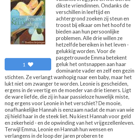
dikste vriendinnen. Ondanks de
verschillen in leeftijd en
achtergrond zoeken zij steun en
troost bij elkaar om het hoofd te
bieden aan hun persoonlijke
problemen. Alle drie willen ze
hetzelfde bereiken in het leven -
gelukkig worden. Voor de
pasgetrouwde Emma betekent
geluk het ontsnappen aan haar
1
dominante vader en zelf een gezin
stichten. Ze verlangt wanhopig naar een baby, maar het
lukt niet om zwanger te worden. Leonie is gescheiden,
ergens in de veertig en de moeder van drie tieners. Ligt
de ware liefde, die zij in haar passieloze huwelijk miste,
nog ergens voor Leonie in het verschiet? De mooie,
onafhankelijke Hannah is eenzaam nadat de man van wie
zij hield haar in de steek liet. Nu kiest Hannah voor geld
en zekerheid - en de opwinding van het vrijgezellenleven.
Terwijl Emma, Leonie en Hannah hun wensen en
verlangens in de loop der jaren proberen te