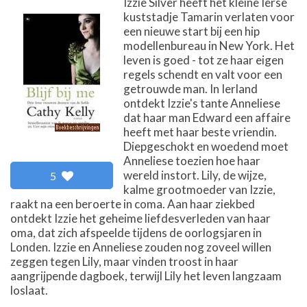
Izzie Silver heeft het kleine Ierse
kuststadje Tamarin verlaten voor
een nieuwe start bij een hip
modellenbureau in New York. Het
leven is goed - tot ze haar eigen
regels schendt en valt voor een
getrouwde man. In Ierland
ontdekt Izzie's tante Anneliese
dat haar man Edward een affaire
heeft met haar beste vriendin.
Diepgeschokt en woedend moet
Anneliese toezien hoe haar
wereld instort. Lily, de wijze,
5
kalme grootmoeder van Izzie,
raakt na een beroerte in coma. Aan haar ziekbed
ontdekt Izzie het geheime liefdesverleden van haar
oma, dat zich afspeelde tijdens de oorlogsjaren in
Londen. Izzie en Anneliese zouden nog zoveel willen
zeggen tegen Lily, maar vinden troost in haar
aangrijpende dagboek, terwijl Lily het leven langzaam
loslaat.