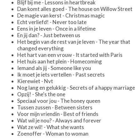
Blijf bij me - Lessons in heartbreak
Dan komt alles goed - The house on Willow Street
De magie van kerst - Christmas magic
Echt verliefd! - Never too late
Eens in je leven - Once in a lifetime
En jij dan? - Just between us
Het begin van de rest van je leven - The year that
changed everything
Het hart van een vrouw - It started with Paris
Het huis aan het plein - Homecoming
Iemand als jij - Someone like you
Ik moet je iets vertellen - Past secrets
Kierewiet - Nvt
Nog lang en gelukkig - Secrets of a happy marriage
Opzij! - She's the one
Speciaal voor jou - The honey queen
Tussen zussen - Between sisters
Voor mijn vriendin - Best of friends
Wat wil je nou? - Always and forever
Wat ze wil! - What she wants
Zoenoffer - Woman to woman