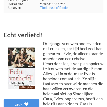
Eerste uitgave:
2011
ISBN/EAN:
9789044337297
Uitgever:
The House of Books
Echt verliefd!
Drie jonge vrouwen ondervinden
dat er in een jaar tijd heel veel kan
gebeuren... Evie, de alleenstaande
moeder van een rebelse
tienerdochter, is van plan opnieuw
te trouwen met de aardige Simon.
Alles lijkt in orde, maar Evie is
hopeloos romantisch. Ze blijft
fantaseren over wilde mannen die
haar willen veroveren  en die
helemaal niet op Simon lijken.
Cara, Evies jongere zus, heeft een
hele rits aanbidders. Cara is
Leuk