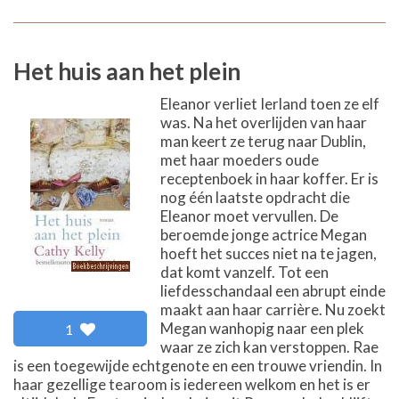
Het huis aan het plein
Eleanor verliet Ierland toen ze elf
was. Na het overlijden van haar
man keert ze terug naar Dublin,
met haar moeders oude
receptenboek in haar koffer. Er is
nog één laatste opdracht die
Eleanor moet vervullen. De
beroemde jonge actrice Megan
hoeft het succes niet na te jagen,
dat komt vanzelf. Tot een
liefdesschandaal een abrupt einde
maakt aan haar carrière. Nu zoekt
Megan wanhopig naar een plek
1
waar ze zich kan verstoppen. Rae
is een toegewijde echtgenote en een trouwe vriendin. In
haar gezellige tearoom is iedereen welkom en het is er