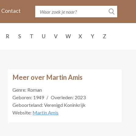
Contact
R
S
T
U
V
W
X
Y
Z
Meer over Martin Amis
Genre: Roman
Geboren: 1949
/
Overleden: 2023
Geboorteland: Verenigd Koninkrijk
Website:
Martin Amis