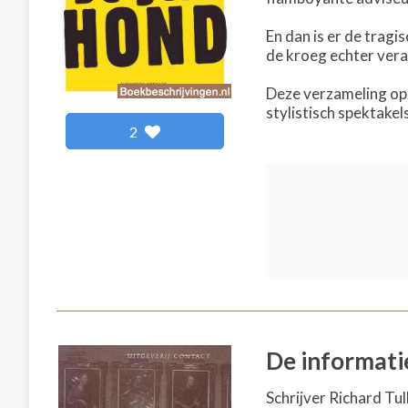
En dan is er de tragi
de kroeg echter veran
Deze verzameling op
stylistisch spektake
2
De informati
Schrijver Richard Tul