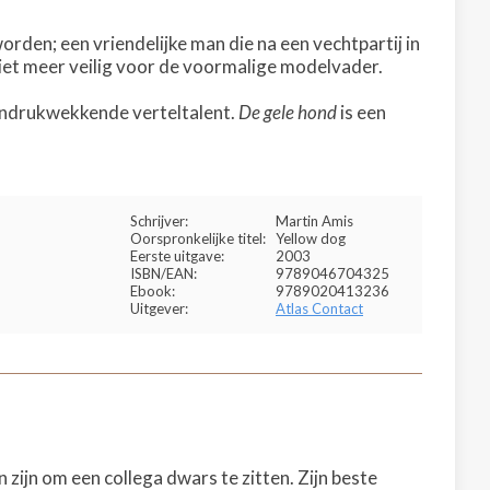
orden; een vriendelijke man die na een vechtpartij in
n niet meer veilig voor de voormalige modelvader.
indrukwekkende verteltalent.
De gele hond
is een
Schrijver:
Martin Amis
Oorspronkelijke titel:
Yellow dog
Eerste uitgave:
2003
ISBN/EAN:
9789046704325
Ebook:
9789020413236
Uitgever:
Atlas Contact
 zijn om een collega dwars te zitten. Zijn beste