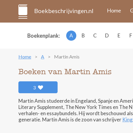
Boekbeschrijvingen.nl
Home
G
Boekenplank:
A
B
C
D
E
F
Home
A
Martin Amis
Boeken van Martin Amis
3
Martin Amis studeerde in Engeland, Spanje en Amer
Literary Supplement, The New York Times en The N
verhalen- en essaybundels. Hij wordt beschouwd als
generatie. Martin Amis is de zoon van schrijver
King