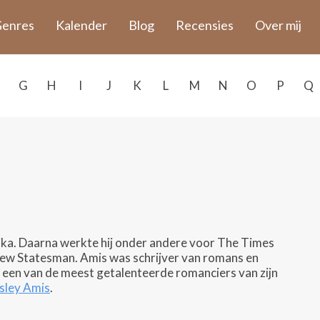
enres
Kalender
Blog
Recensies
Over mij
G
H
I
J
K
L
M
N
O
P
Q
ika. Daarna werkte hij onder andere voor The Times
ew Statesman. Amis was schrijver van romans en
 een van de meest getalenteerde romanciers van zijn
sley Amis
.