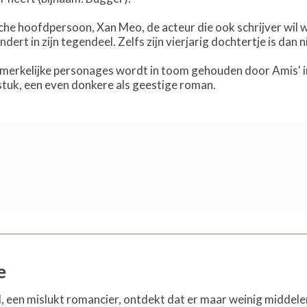
sche hoofdpersoon, Xan Meo, de acteur die ook schrijver wil w
dert in zijn tegendeel. Zelfs zijn vierjarig dochtertje is da
merkelijke personages wordt in toom gehouden door Amis' 
lstuk, een even donkere als geestige roman.
e
l, een mislukt romancier, ontdekt dat er maar weinig middelen