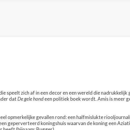
e speelt zich af in een decor en een wereld die nadrukkelijk
nder dat
De gele hond
een politiek boek wordt. Amis is meer 
 veel opmerkelijke gevallen rond: een halfmislukte riooljourna
en geperverteerd koningshuis waarvan de koning een Aziati
 heeft (bijnaam: Bugger).