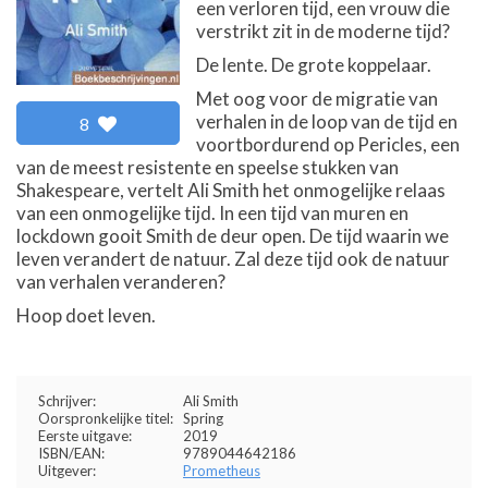
een verloren tijd, een vrouw die
verstrikt zit in de moderne tijd?
De lente. De grote koppelaar.
Met oog voor de migratie van
verhalen in de loop van de tijd en
8
voortbordurend op Pericles, een
van de meest resistente en speelse stukken van
Shakespeare, vertelt Ali Smith het onmogelijke relaas
van een onmogelijke tijd. In een tijd van muren en
lockdown gooit Smith de deur open. De tijd waarin we
leven verandert de natuur. Zal deze tijd ook de natuur
van verhalen veranderen?
Hoop doet leven.
Schrijver:
Ali Smith
Oorspronkelijke titel:
Spring
Eerste uitgave:
2019
ISBN/EAN:
9789044642186
Uitgever:
Prometheus