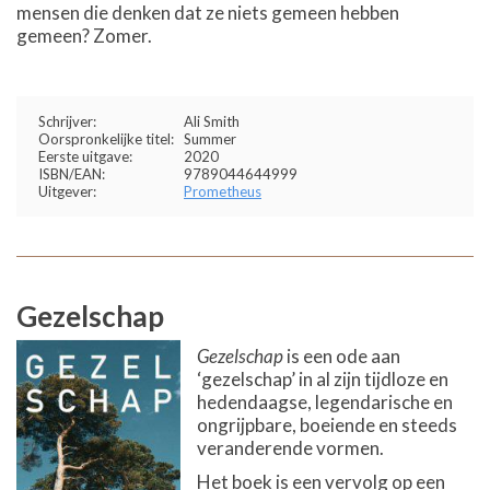
mensen die denken dat ze niets gemeen hebben
gemeen? Zomer.
Schrijver:
Ali Smith
Oorspronkelijke titel:
Summer
Eerste uitgave:
2020
ISBN/EAN:
9789044644999
Uitgever:
Prometheus
Gezelschap
Gezelschap
is een ode aan
‘gezelschap’ in al zijn tijdloze en
hedendaagse, legendarische en
ongrijpbare, boeiende en steeds
veranderende vormen.
Het boek is een vervolg op een