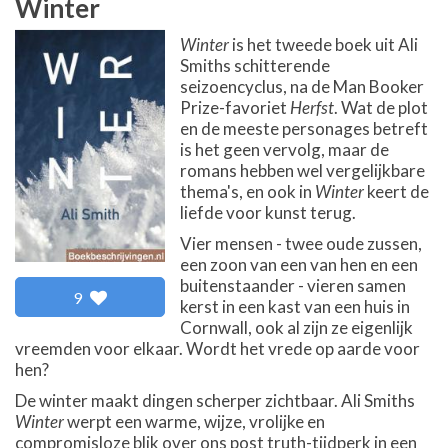
Winter
Winter
is het tweede boek uit Ali
Smiths schitterende
seizoencyclus, na de Man Booker
Prize-favoriet
Herfst
. Wat de plot
en de meeste personages betreft
is het geen vervolg, maar de
romans hebben wel vergelijkbare
thema's, en ook in
Winter
keert de
liefde voor kunst terug.
Vier mensen - twee oude zussen,
een zoon van een van hen en een
buitenstaander - vieren samen
9
kerst in een kast van een huis in
Cornwall, ook al zijn ze eigenlijk
vreemden voor elkaar. Wordt het vrede op aarde voor
hen?
De winter maakt dingen scherper zichtbaar. Ali Smiths
Winter
werpt een warme, wijze, vrolijke en
compromisloze blik over ons post truth-tijdperk in een