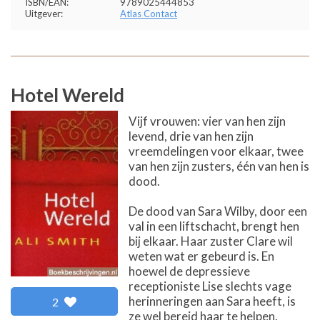
ISBN/EAN:
9789025444853
Uitgever:
Atlas Contact
Hotel Wereld
Vijf vrouwen: vier van hen zijn
levend, drie van hen zijn
vreemdelingen voor elkaar, twee
van hen zijn zusters, één van hen is
dood.
De dood van Sara Wilby, door een
val in een liftschacht, brengt hen
bij elkaar. Haar zuster Clare wil
weten wat er gebeurd is. En
hoewel de depressieve
receptioniste Lise slechts vage
herinneringen aan Sara heeft, is
2
ze wel bereid haar te helpen.