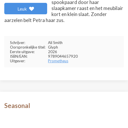
spookpaard door haar
slaapkamer raast en het meubilair
Leuk
kort en klein slaat. Zonder
aarzelen belt Petra haar zus.
Schrijver:
Ali Smith
Oorspronkelijke titel:
Glyph
Eerste uitgave:
2026
ISBN/EAN:
9789044657920
Uitgever:
Prometheus
Seasonal