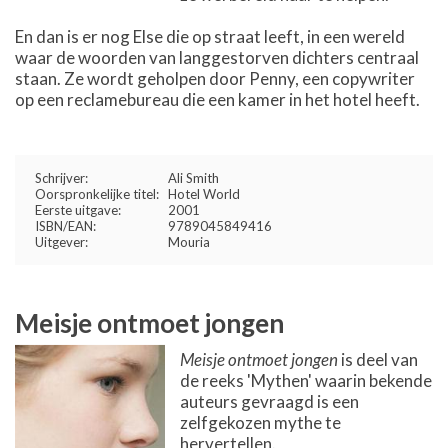
En dan is er nog Else die op straat leeft, in een wereld
waar de woorden van langgestorven dichters centraal
staan. Ze wordt geholpen door Penny, een copywriter
op een reclamebureau die een kamer in het hotel heeft.
Schrijver:
Ali Smith
Oorspronkelijke titel:
Hotel World
Eerste uitgave:
2001
ISBN/EAN:
9789045849416
Uitgever:
Mouria
Meisje ontmoet jongen
Meisje ontmoet jongen
is deel van
de reeks 'Mythen' waarin bekende
auteurs gevraagd is een
zelfgekozen mythe te
hervertellen.