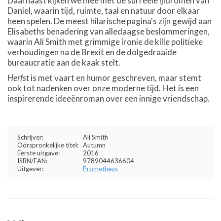
Daarnaast kijken we mee met de surreële ijldromen van
Daniel, waarin tijd, ruimte, taal en natuur door elkaar
heen spelen. De meest hilarische pagina's zijn gewijd aan
Elisabeths benadering van alledaagse beslommeringen,
waarin Ali Smith met grimmige ironie de kille politieke
verhoudingen na de Brexit en de dolgedraaide
bureaucratie aan de kaak stelt.
Herfst
is met vaart en humor geschreven, maar stemt
ook tot nadenken over onze moderne tijd. Het is een
inspirerende ideeënroman over een innige vriendschap.
Schrijver:
Ali Smith
Oorspronkelijke titel:
Autumn
Eerste uitgave:
2016
ISBN/EAN:
9789044636604
Uitgever:
Prometheus