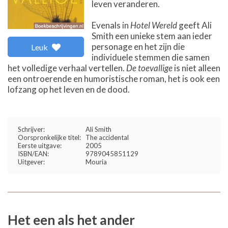
leven veranderen.
Evenals in
Hotel Wereld
geeft Ali
Smith een unieke stem aan ieder
personage en het zijn die
Leuk
individuele stemmen die samen
het volledige verhaal vertellen.
De toevallige
is niet alleen
een ontroerende en humoristische roman, het is ook een
lofzang op het leven en de dood.
Schrijver:
Ali Smith
Oorspronkelijke titel:
The accidental
Eerste uitgave:
2005
ISBN/EAN:
9789045851129
Uitgever:
Mouria
Het een als het ander