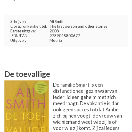
Schrijver:
Ali Smith
Oorspronkelijke titel:
The first person and other stories
Eerste uitgave:
2008
ISBN/EAN:
9789045800677
Uitgever:
Mouria
De toevallige
De familie Smart is een
disfunctioneel gezin waarvan
ieder lid een geheim met zich
meedraagt. De vakantie is dan
ook geen succes totdat Amber
zich bij hen voegt, de vrouw van
wie niemand weet wie zij is of
voor wie zij komt. Zij zal ieders