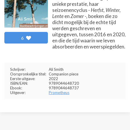
unieke prestatie, haar
seizoenencyclus -
Herfst, Winter,
Lente
en
Zomer
-, boeken die zo
dicht mogelijk bij de echte tijd
werden geschreven en
uitgegeven, tussen 2016 en 2020,
6
en die de tijd waarin we leven
absorbeerden en weerspiegelden.
Schrijver:
Ali Smith
Oorspronkelijke titel:
Companion piece
Eerste uitgave:
2022
ISBN/EAN:
9789044648720
Ebook:
9789044648737
Uitgever:
Prometheus