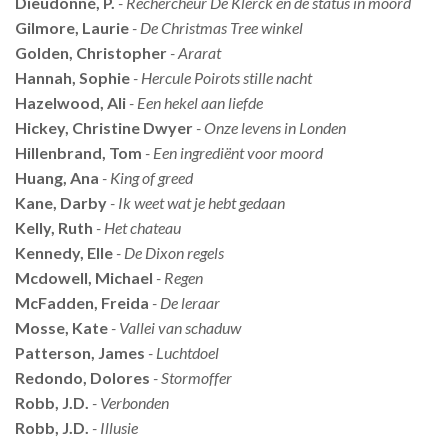
Dieudonné, P.
- Rechercheur De Klerck en de status in moord
Gilmore, Laurie
- De Christmas Tree winkel
Golden, Christopher
- Ararat
Hannah, Sophie
- Hercule Poirots stille nacht
Hazelwood, Ali
- Een hekel aan liefde
Hickey, Christine Dwyer
- Onze levens in Londen
Hillenbrand, Tom
- Een ingrediënt voor moord
Huang, Ana
- King of greed
Kane, Darby
- Ik weet wat je hebt gedaan
Kelly, Ruth
- Het chateau
Kennedy, Elle
- De Dixon regels
Mcdowell, Michael
- Regen
McFadden, Freida
- De leraar
Mosse, Kate
- Vallei van schaduw
Patterson, James
- Luchtdoel
Redondo, Dolores
- Stormoffer
Robb, J.D.
- Verbonden
Robb, J.D.
- Illusie