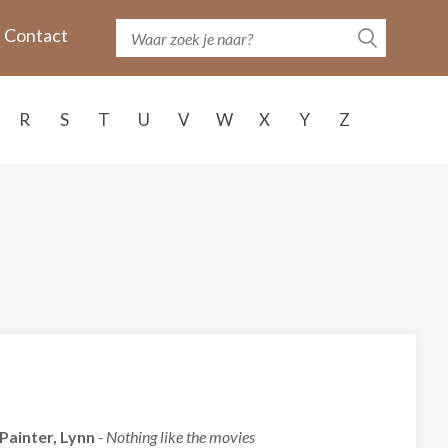
Contact
R
S
T
U
V
W
X
Y
Z
Painter, Lynn
- Nothing like the movies