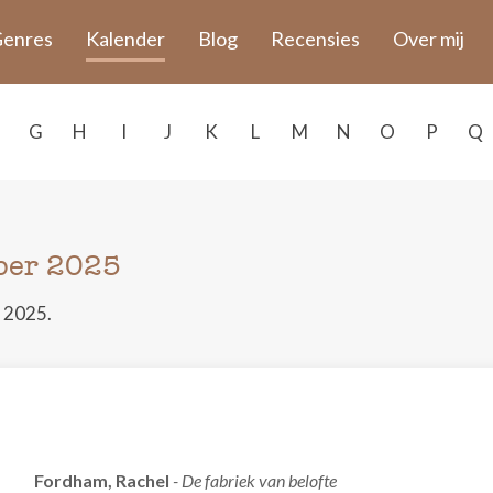
enres
Kalender
Blog
Recensies
Over mij
G
H
I
J
K
L
M
N
O
P
Q
ber 2025
 2025.
Fordham, Rachel
- De fabriek van belofte