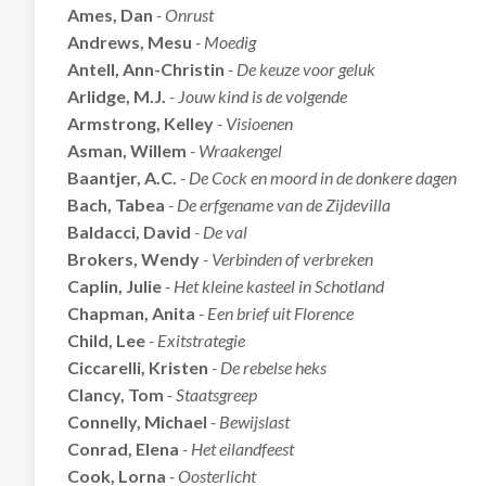
Ames, Dan
- Onrust
Andrews, Mesu
- Moedig
Antell, Ann-Christin
- De keuze voor geluk
Arlidge, M.J.
- Jouw kind is de volgende
Armstrong, Kelley
- Visioenen
Asman, Willem
- Wraakengel
Baantjer, A.C.
- De Cock en moord in de donkere dagen
Bach, Tabea
- De erfgename van de Zijdevilla
Baldacci, David
- De val
Brokers, Wendy
- Verbinden of verbreken
Caplin, Julie
- Het kleine kasteel in Schotland
Chapman, Anita
- Een brief uit Florence
Child, Lee
- Exitstrategie
Ciccarelli, Kristen
- De rebelse heks
Clancy, Tom
- Staatsgreep
Connelly, Michael
- Bewijslast
Conrad, Elena
- Het eilandfeest
Cook, Lorna
- Oosterlicht