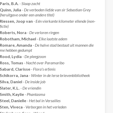
Paris, B.A.
- Slaap zacht
Quinn, Julia
- De verboden liefde van sir Sebastian Grey
(heruitgave onder een andere titel)
Riessen, Joop van
- Eén vierkante kilometer ellende (non-
fictie)
Roberts, Nora
- De verloren ringen
Robotham, Michael
- Elke laatste adem
Romare, Amanda
- De halve stad bestaat uit mannen die
me hebben gedumpt
Rood, Lydia
- De pleegzoon
Ross, Tomas
- Nacht over Paramaribo
Sabard, Clarisse
- Flora's erfenis
Schikorra, Jana
- Winter in de Ierse brievenbibliotheek
Silva, Daniel
- De inside job
Slater, K.L.
- De vriendin
Smith, Kaylie
- Phantasma
Steel, Danielle
- Het bal in Versailles
Sten, Viveca
- Verborgen in het verleden