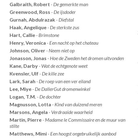
Galbraith, Robert
- De gemerkte man
Greenwood, Ross
- De ijsdoder
Gurnah, Abdulrazak
- Diefstal
Haak, Angelique
- De sterkste zus
Hart, Callie
- Brimstone
Henry, Veronica
- Een nacht op het chateau
Johnson, Oliver
- Neem niet op
Jonasson, Jonas
- Hoe de Zweden het dromen uitvonden
Kane, Darby
- Wat de echtgenote weet
Kvensler, Ulf
- De kille zee
Lark, Sarah
- De roep van een ver eiland
Lee, Miye
- De DallerGut dromenwinkel
Logan, T.M.
- De dochter
Magnusson, Lotta
- Kind van duizend meren
Marsons, Angela
- Verdraaide waarheid
Martin, Pierre
- Madame le Commissaire en de muur van
stilte
Matthews, Mimi
- Een hoogst ongebruikelijk aanbod