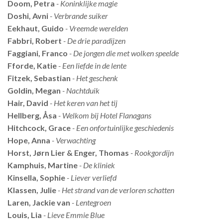
Doom, Petra
- Koninklijke magie
Doshi, Avni
- Verbrande suiker
Eekhaut, Guido
- Vreemde werelden
Fabbri, Robert
- De drie paradijzen
Faggiani, Franco
- De jongen die met wolken speelde
Fforde, Katie
- Een liefde in de lente
Fitzek, Sebastian
- Het geschenk
Goldin, Megan
- Nachtduik
Hair, David
- Het keren van het tij
Hellberg, Åsa
- Welkom bij Hotel Flanagans
Hitchcock, Grace
- Een onfortuinlijke geschiedenis
Hope, Anna
- Verwachting
Horst, Jørn Lier & Enger, Thomas
- Rookgordijn
Kamphuis, Martine
- De kliniek
Kinsella, Sophie
- Liever verliefd
Klassen, Julie
- Het strand van de verloren schatten
Laren, Jackie van
- Lentegroen
Louis, Lia
- Lieve Emmie Blue