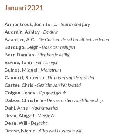
Januari 2021
Armentrout, Jennifer L.
- Storm and fury
Audrain, Ashley
- De duw
Baantjer, A.C.
- De Cock en de schim uit het verleden
Bardugo, Leigh
- Boek der heiligen
Barr, Damian
- Hier ben je veilig
Boyne, John
- Een reiziger
Bulnes, Miquel
- Monstrum
Camurri, Roberto
- De naam van de moeder
Carter, Chris
- Gezicht van het kwaad
Colgan, Jenny
- Op goed geluk
Dabos, Christelle
- De vermisten van Maneschijn
Dahl, Arne
- Nachtmerries
Dean, Abigail
- Meisje A
Dean, Will
- De jacht
Deese, Nicole
- Alles wat ik vinden wil