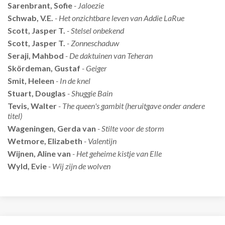
Sarenbrant, Sofie
- Jaloezie
Schwab, V.E.
- Het onzichtbare leven van Addie LaRue
Scott, Jasper T.
- Stelsel onbekend
Scott, Jasper T.
- Zonneschaduw
Seraji, Mahbod
- De daktuinen van Teheran
Skördeman, Gustaf
- Geiger
Smit, Heleen
- In de knel
Stuart, Douglas
- Shuggie Bain
Tevis, Walter
- The queen's gambit (heruitgave onder andere
titel)
Wageningen, Gerda van
- Stilte voor de storm
Wetmore, Elizabeth
- Valentijn
Wijnen, Aline van
- Het geheime kistje van Elle
Wyld, Evie
- Wij zijn de wolven