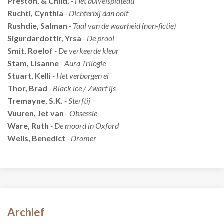
Preston, & Child,
- Het duivelsplateau
Ruchti, Cynthia
- Dichterbij dan ooit
Rushdie, Salman
- Taal van de waarheid (non-fictie)
Sigurdardottir, Yrsa
- De prooi
Smit, Roelof
- De verkeerde kleur
Stam, Lisanne
- Aura Trilogie
Stuart, Kelli
- Het verborgen ei
Thor, Brad
- Black ice / Zwart ijs
Tremayne, S.K.
- Sterftij
Vuuren, Jet van
- Obsessie
Ware, Ruth
- De moord in Oxford
Wells, Benedict
- Dromer
Archief