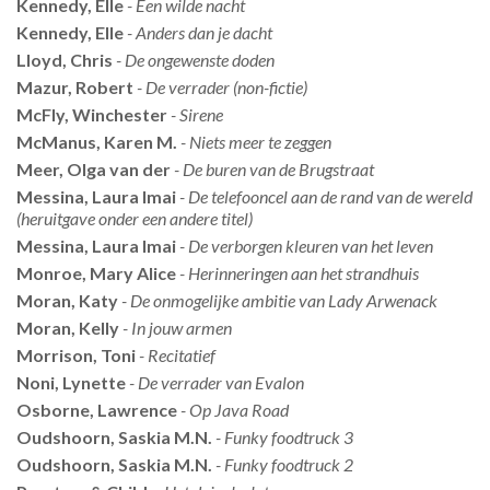
Kennedy, Elle
- Een wilde nacht
Kennedy, Elle
- Anders dan je dacht
Lloyd, Chris
- De ongewenste doden
Mazur, Robert
- De verrader (non-fictie)
McFly, Winchester
- Sirene
McManus, Karen M.
- Niets meer te zeggen
Meer, Olga van der
- De buren van de Brugstraat
Messina, Laura Imai
- De telefooncel aan de rand van de wereld
(heruitgave onder een andere titel)
Messina, Laura Imai
- De verborgen kleuren van het leven
Monroe, Mary Alice
- Herinneringen aan het strandhuis
Moran, Katy
- De onmogelijke ambitie van Lady Arwenack
Moran, Kelly
- In jouw armen
Morrison, Toni
- Recitatief
Noni, Lynette
- De verrader van Evalon
Osborne, Lawrence
- Op Java Road
Oudshoorn, Saskia M.N.
- Funky foodtruck 3
Oudshoorn, Saskia M.N.
- Funky foodtruck 2