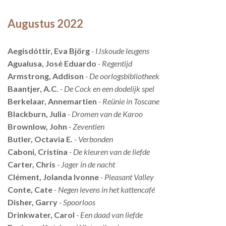
Augustus 2022
Aegisdóttir, Eva Björg
- IJskoude leugens
Agualusa, José Eduardo
- Regentijd
Armstrong, Addison
- De oorlogsbibliotheek
Baantjer, A.C.
- De Cock en een dodelijk spel
Berkelaar, Annemartien
- Reünie in Toscane
Blackburn, Julia
- Dromen van de Karoo
Brownlow, John
- Zeventien
Butler, Octavia E.
- Verbonden
Caboni, Cristina
- De kleuren van de liefde
Carter, Chris
- Jager in de nacht
Clément, Jolanda Ivonne
- Pleasant Valley
Conte, Cate
- Negen levens in het kattencafé
Disher, Garry
- Spoorloos
Drinkwater, Carol
- Een daad van liefde