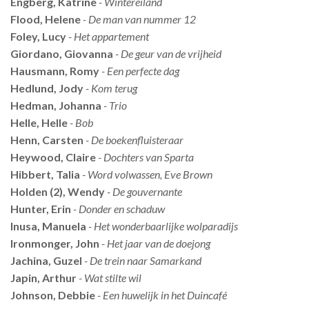
Engberg, Katrine
- Wintereiland
Flood, Helene
- De man van nummer 12
Foley, Lucy
- Het appartement
Giordano, Giovanna
- De geur van de vrijheid
Hausmann, Romy
- Een perfecte dag
Hedlund, Jody
- Kom terug
Hedman, Johanna
- Trio
Helle, Helle
- Bob
Henn, Carsten
- De boekenfluisteraar
Heywood, Claire
- Dochters van Sparta
Hibbert, Talia
- Word volwassen, Eve Brown
Holden (2), Wendy
- De gouvernante
Hunter, Erin
- Donder en schaduw
Inusa, Manuela
- Het wonderbaarlijke wolparadijs
Ironmonger, John
- Het jaar van de doejong
Jachina, Guzel
- De trein naar Samarkand
Japin, Arthur
- Wat stilte wil
Johnson, Debbie
- Een huwelijk in het Duincafé