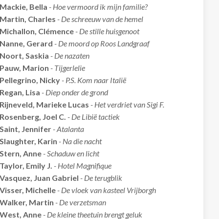
Mackie, Bella
- Hoe vermoord ik mijn familie?
Martin, Charles
- De schreeuw van de hemel
Michallon, Clémence
- De stille huisgenoot
Nanne, Gerard
- De moord op Roos Landgraaf
Noort, Saskia
- De nazaten
Pauw, Marion
- Tijgerlelie
Pellegrino, Nicky
- P.S. Kom naar Italië
Regan, Lisa
- Diep onder de grond
Rijneveld, Marieke Lucas
- Het verdriet van Sigi F.
Rosenberg, Joel C.
- De Libië tactiek
Saint, Jennifer
- Atalanta
Slaughter, Karin
- Na die nacht
Stern, Anne
- Schaduw en licht
Taylor, Emily J.
- Hotel Magnifique
Vasquez, Juan Gabriel
- De terugblik
Visser, Michelle
- De vloek van kasteel Vrijborgh
Walker, Martin
- De verzetsman
West, Anne
- De kleine theetuin brengt geluk