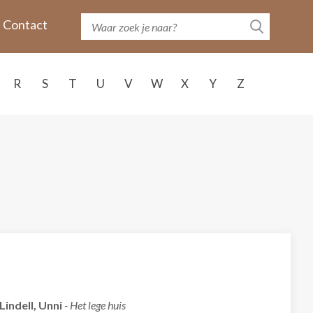
Contact
R
S
T
U
V
W
X
Y
Z
Lindell, Unni
- Het lege huis