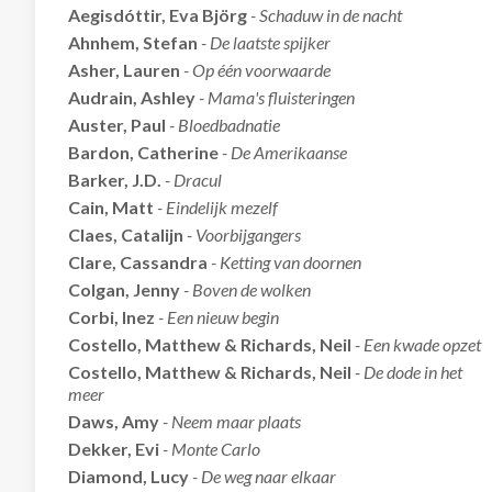
Aegisdóttir, Eva Björg
- Schaduw in de nacht
Ahnhem, Stefan
- De laatste spijker
Asher, Lauren
- Op één voorwaarde
Audrain, Ashley
- Mama's fluisteringen
Auster, Paul
- Bloedbadnatie
Bardon, Catherine
- De Amerikaanse
Barker, J.D.
- Dracul
Cain, Matt
- Eindelijk mezelf
Claes, Catalijn
- Voorbijgangers
Clare, Cassandra
- Ketting van doornen
Colgan, Jenny
- Boven de wolken
Corbi, Inez
- Een nieuw begin
Costello, Matthew & Richards, Neil
- Een kwade opzet
Costello, Matthew & Richards, Neil
- De dode in het
meer
Daws, Amy
- Neem maar plaats
Dekker, Evi
- Monte Carlo
Diamond, Lucy
- De weg naar elkaar