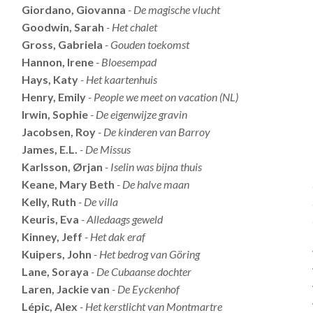
Giordano, Giovanna
- De magische vlucht
Goodwin, Sarah
- Het chalet
Gross, Gabriela
- Gouden toekomst
Hannon, Irene
- Bloesempad
Hays, Katy
- Het kaartenhuis
Henry, Emily
- People we meet on vacation (NL)
Irwin, Sophie
- De eigenwijze gravin
Jacobsen, Roy
- De kinderen van Barroy
James, E.L.
- De Missus
Karlsson, Ørjan
- Iselin was bijna thuis
Keane, Mary Beth
- De halve maan
Kelly, Ruth
- De villa
Keuris, Eva
- Alledaags geweld
Kinney, Jeff
- Het dak eraf
Kuipers, John
- Het bedrog van Göring
Lane, Soraya
- De Cubaanse dochter
Laren, Jackie van
- De Eyckenhof
Lépic, Alex
- Het kerstlicht van Montmartre