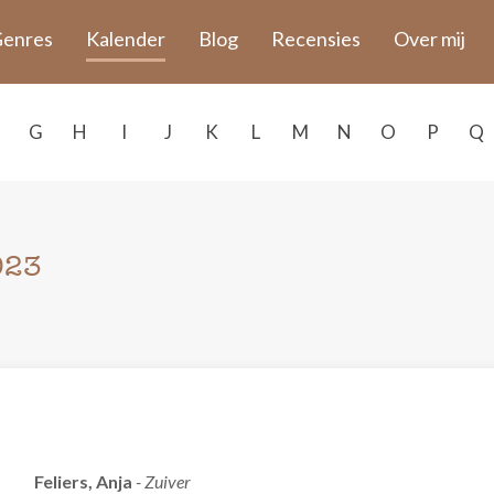
enres
Kalender
Blog
Recensies
Over mij
G
H
I
J
K
L
M
N
O
P
Q
023
Feliers, Anja
- Zuiver