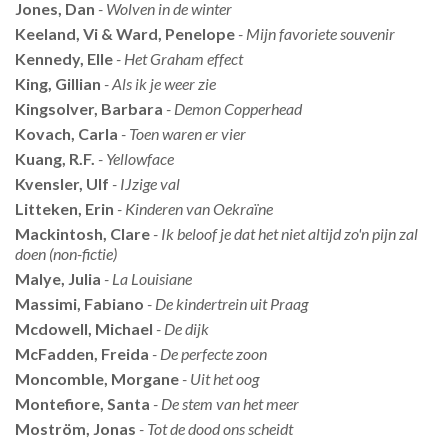
Jones, Dan
- Wolven in de winter
Keeland, Vi & Ward, Penelope
- Mijn favoriete souvenir
Kennedy, Elle
- Het Graham effect
King, Gillian
- Als ik je weer zie
Kingsolver, Barbara
- Demon Copperhead
Kovach, Carla
- Toen waren er vier
Kuang, R.F.
- Yellowface
Kvensler, Ulf
- IJzige val
Litteken, Erin
- Kinderen van Oekraïne
Mackintosh, Clare
- Ik beloof je dat het niet altijd zo'n pijn zal
doen (non-fictie)
Malye, Julia
- La Louisiane
Massimi, Fabiano
- De kindertrein uit Praag
Mcdowell, Michael
- De dijk
McFadden, Freida
- De perfecte zoon
Moncomble, Morgane
- Uit het oog
Montefiore, Santa
- De stem van het meer
Moström, Jonas
- Tot de dood ons scheidt