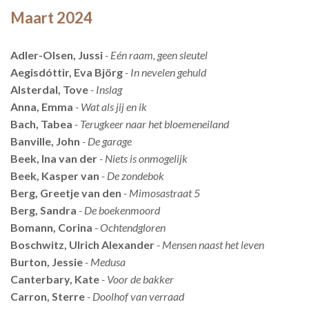
Maart 2024
Adler-Olsen, Jussi
- Eén raam, geen sleutel
Aegisdóttir, Eva Björg
- In nevelen gehuld
Alsterdal, Tove
- Inslag
Anna, Emma
- Wat als jij en ik
Bach, Tabea
- Terugkeer naar het bloemeneiland
Banville, John
- De garage
Beek, Ina van der
- Niets is onmogelijk
Beek, Kasper van
- De zondebok
Berg, Greetje van den
- Mimosastraat 5
Berg, Sandra
- De boekenmoord
Bomann, Corina
- Ochtendgloren
Boschwitz, Ulrich Alexander
- Mensen naast het leven
Burton, Jessie
- Medusa
Canterbary, Kate
- Voor de bakker
Carron, Sterre
- Doolhof van verraad