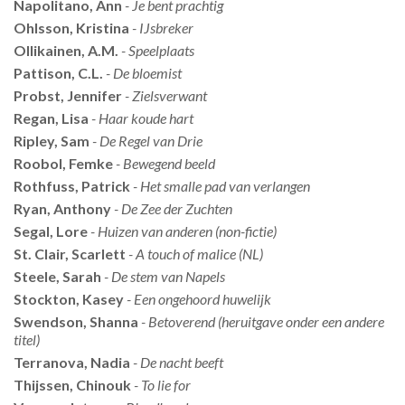
Napolitano, Ann
- Je bent prachtig
Ohlsson, Kristina
- IJsbreker
Ollikainen, A.M.
- Speelplaats
Pattison, C.L.
- De bloemist
Probst, Jennifer
- Zielsverwant
Regan, Lisa
- Haar koude hart
Ripley, Sam
- De Regel van Drie
Roobol, Femke
- Bewegend beeld
Rothfuss, Patrick
- Het smalle pad van verlangen
Ryan, Anthony
- De Zee der Zuchten
Segal, Lore
- Huizen van anderen (non-fictie)
St. Clair, Scarlett
- A touch of malice (NL)
Steele, Sarah
- De stem van Napels
Stockton, Kasey
- Een ongehoord huwelijk
Swendson, Shanna
- Betoverend (heruitgave onder een andere
titel)
Terranova, Nadia
- De nacht beeft
Thijssen, Chinouk
- To lie for