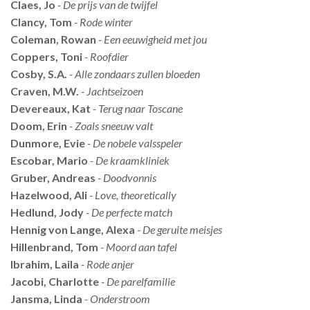
Claes, Jo
- De prijs van de twijfel
Clancy, Tom
- Rode winter
Coleman, Rowan
- Een eeuwigheid met jou
Coppers, Toni
- Roofdier
Cosby, S.A.
- Alle zondaars zullen bloeden
Craven, M.W.
- Jachtseizoen
Devereaux, Kat
- Terug naar Toscane
Doom, Erin
- Zoals sneeuw valt
Dunmore, Evie
- De nobele valsspeler
Escobar, Mario
- De kraamkliniek
Gruber, Andreas
- Doodvonnis
Hazelwood, Ali
- Love, theoretically
Hedlund, Jody
- De perfecte match
Hennig von Lange, Alexa
- De geruite meisjes
Hillenbrand, Tom
- Moord aan tafel
Ibrahim, Laila
- Rode anjer
Jacobi, Charlotte
- De parelfamilie
Jansma, Linda
- Onderstroom