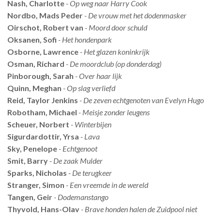
Nash, Charlotte
- Op weg naar Harry Cook
Nordbo, Mads Peder
- De vrouw met het dodenmasker
Oirschot, Robert van
- Moord door schuld
Oksanen, Sofi
- Het hondenpark
Osborne, Lawrence
- Het glazen koninkrijk
Osman, Richard
- De moordclub (op donderdag)
Pinborough, Sarah
- Over haar lijk
Quinn, Meghan
- Op slag verliefd
Reid, Taylor Jenkins
- De zeven echtgenoten van Evelyn Hugo
Robotham, Michael
- Meisje zonder leugens
Scheuer, Norbert
- Winterbijen
Sigurdardottir, Yrsa
- Lava
Sky, Penelope
- Echtgenoot
Smit, Barry
- De zaak Mulder
Sparks, Nicholas
- De terugkeer
Stranger, Simon
- Een vreemde in de wereld
Tangen, Geir
- Dodemanstango
Thyvold, Hans-Olav
- Brave honden halen de Zuidpool niet