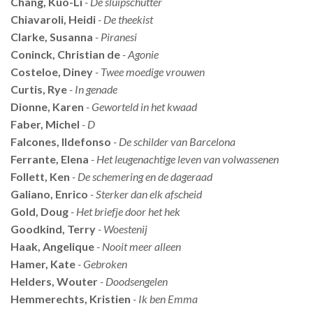
Chang, Kuo-Li
- De sluipschutter
Chiavaroli, Heidi
- De theekist
Clarke, Susanna
- Piranesi
Coninck, Christian de
- Agonie
Costeloe, Diney
- Twee moedige vrouwen
Curtis, Rye
- In genade
Dionne, Karen
- Geworteld in het kwaad
Faber, Michel
- D
Falcones, Ildefonso
- De schilder van Barcelona
Ferrante, Elena
- Het leugenachtige leven van volwassenen
Follett, Ken
- De schemering en de dageraad
Galiano, Enrico
- Sterker dan elk afscheid
Gold, Doug
- Het briefje door het hek
Goodkind, Terry
- Woestenij
Haak, Angelique
- Nooit meer alleen
Hamer, Kate
- Gebroken
Helders, Wouter
- Doodsengelen
Hemmerechts, Kristien
- Ik ben Emma