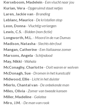
Kerseboom, Madelein
- Een vlucht naar jou
Kurian, Vera
- Opgeruimd staat netjes
Laren, Jackie van
- Branding
Leblanc, Maurice
- De kristallen stop
Leon, Donna
- Vluchtig verlangen
Lewis, C.S.
- Bidden (non-fictie)
Longworth, M.L.
- Moord in de rue Dumas
Madison, Natasha
- Slechts één fout
Mangan, Catherine
- Een Italiaanse zomer
Marsons, Angela
- Schijndood
May, Nikki
- Wahala
McConaghy, Charlotte
- Ooit waren er wolven
McDonagh, Sue
- Dromen in het kunstcafé
Midwood, Ellie
- Licht in het duister
Mierlo, Chantal van
- De onbekende man
Miles, Olivia
- Zomer van tweede kansen
Miller, Madeline
- Galatea
Miro, J.M.
- De man van rook