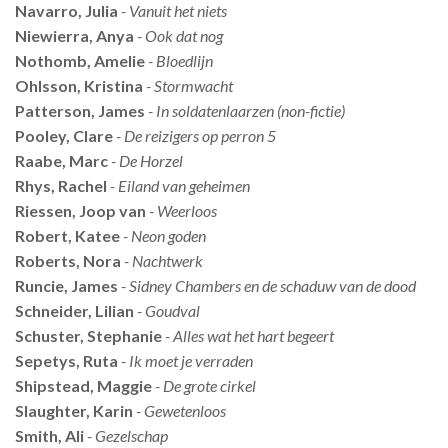
Navarro, Julia
- Vanuit het niets
Niewierra, Anya
- Ook dat nog
Nothomb, Amelie
- Bloedlijn
Ohlsson, Kristina
- Stormwacht
Patterson, James
- In soldatenlaarzen (non-fictie)
Pooley, Clare
- De reizigers op perron 5
Raabe, Marc
- De Horzel
Rhys, Rachel
- Eiland van geheimen
Riessen, Joop van
- Weerloos
Robert, Katee
- Neon goden
Roberts, Nora
- Nachtwerk
Runcie, James
- Sidney Chambers en de schaduw van de dood
Schneider, Lilian
- Goudval
Schuster, Stephanie
- Alles wat het hart begeert
Sepetys, Ruta
- Ik moet je verraden
Shipstead, Maggie
- De grote cirkel
Slaughter, Karin
- Gewetenloos
Smith, Ali
- Gezelschap