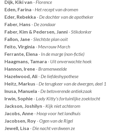
Dijk, Kiki van
- Florence
Eden, Farina
- Het recept van dromen
Eder, Rebekka
- De dochter van de apotheker
Faber, Hans
- De zondaar
Faber, Kim & Pedersen, Janni
- Stikdonker
Fallon, Jane
- Slechtste plan ooit
Feito, Virginia
- Mevrouw March
Ferrante, Elena
- In de marge (non-fictie)
Haagmans, Tamara
- Uit onverwachte hoek
Hannon, Irene
- Bramenweelde
Hazelwood, Ali
- De liefdeshypothese
Heitz, Markus
- De terugkeer van de dwergen, deel 1
Inusa, Manuela
- De betoverende antiekzaak
Irwin, Sophie
- Lady Kitty's fortuinlijke zoektocht
Jackson, Joshilyn
- Kijk niet achterom
Jacobs, Anne
- Hoop voor het landhuis
Jacobsen, Roy
- Ogen van de Rigel
Jewell, Lisa
- Die nacht verdween ze