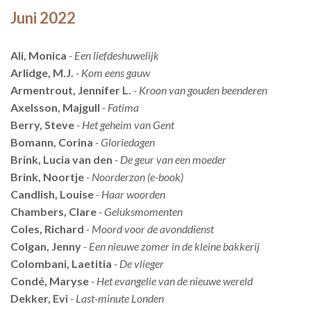
Juni 2022
Ali, Monica
- Een liefdeshuwelijk
Arlidge, M.J.
- Kom eens gauw
Armentrout, Jennifer L.
- Kroon van gouden beenderen
Axelsson, Majgull
- Fatima
Berry, Steve
- Het geheim van Gent
Bomann, Corina
- Gloriedagen
Brink, Lucia van den
- De geur van een moeder
Brink, Noortje
- Noorderzon (e-book)
Candlish, Louise
- Haar woorden
Chambers, Clare
- Geluksmomenten
Coles, Richard
- Moord voor de avonddienst
Colgan, Jenny
- Een nieuwe zomer in de kleine bakkerij
Colombani, Laetitia
- De vlieger
Condé, Maryse
- Het evangelie van de nieuwe wereld
Dekker, Evi
- Last-minute Londen