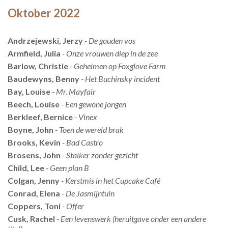
Oktober 2022
Andrzejewski, Jerzy
- De gouden vos
Armfield, Julia
- Onze vrouwen diep in de zee
Barlow, Christie
- Geheimen op Foxglove Farm
Baudewyns, Benny
- Het Buchinsky incident
Bay, Louise
- Mr. Mayfair
Beech, Louise
- Een gewone jongen
Berkleef, Bernice
- Vinex
Boyne, John
- Toen de wereld brak
Brooks, Kevin
- Bad Castro
Brosens, John
- Stalker zonder gezicht
Child, Lee
- Geen plan B
Colgan, Jenny
- Kerstmis in het Cupcake Café
Conrad, Elena
- De Jasmijntuin
Coppers, Toni
- Offer
Cusk, Rachel
- Een levenswerk (heruitgave onder een andere