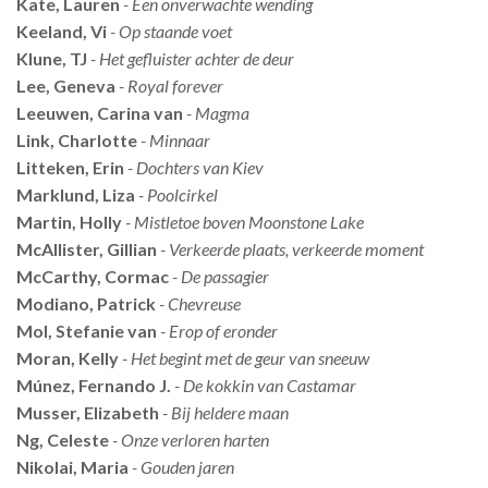
Kate, Lauren
- Een onverwachte wending
Keeland, Vi
- Op staande voet
Klune, TJ
- Het gefluister achter de deur
Lee, Geneva
- Royal forever
Leeuwen, Carina van
- Magma
Link, Charlotte
- Minnaar
Litteken, Erin
- Dochters van Kiev
Marklund, Liza
- Poolcirkel
Martin, Holly
- Mistletoe boven Moonstone Lake
McAllister, Gillian
- Verkeerde plaats, verkeerde moment
McCarthy, Cormac
- De passagier
Modiano, Patrick
- Chevreuse
Mol, Stefanie van
- Erop of eronder
Moran, Kelly
- Het begint met de geur van sneeuw
Múnez, Fernando J.
- De kokkin van Castamar
Musser, Elizabeth
- Bij heldere maan
Ng, Celeste
- Onze verloren harten
Nikolai, Maria
- Gouden jaren