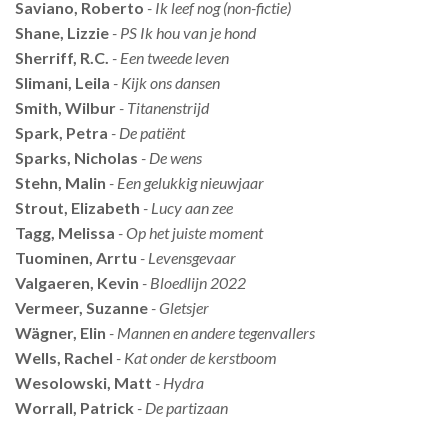
Saviano, Roberto
- Ik leef nog (non-fictie)
Shane, Lizzie
- PS Ik hou van je hond
Sherriff, R.C.
- Een tweede leven
Slimani, Leila
- Kijk ons dansen
Smith, Wilbur
- Titanenstrijd
Spark, Petra
- De patiënt
Sparks, Nicholas
- De wens
Stehn, Malin
- Een gelukkig nieuwjaar
Strout, Elizabeth
- Lucy aan zee
Tagg, Melissa
- Op het juiste moment
Tuominen, Arrtu
- Levensgevaar
Valgaeren, Kevin
- Bloedlijn 2022
Vermeer, Suzanne
- Gletsjer
Wägner, Elin
- Mannen en andere tegenvallers
Wells, Rachel
- Kat onder de kerstboom
Wesolowski, Matt
- Hydra
Worrall, Patrick
- De partizaan