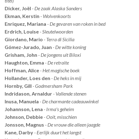
titel)
Dicker, Joël
- De zaak Alaska Sanders
Ekman, Kerstin
- Wolvenkoorts
Enriquez, Mariana
- De gevaren van roken in bed
Erdrich, Louise
- Sleutelwoorden
Giordano, Mario
- Terra di Sicilia
Gómez-Jurado, Juan
- De witte koning
Grisham, John
- De jongens uit Biloxi
Haughton, Emma
- De retraite
Hoffman, Alice
- Het magische boek
Hollander, Loes den
- De heks in mij
Hornby, Gill
- Godmersham Park
Indridason, Arnaldur
- Vallende stenen
Inusa, Manuela
- De charmante cadeauwinkel
Johannson, Lena
- Irma's geheim
Johnson, Debbie
- Ooit, misschien
Jonsson, Magnus
- De vrouw die alleen jaagde
Kane, Darby
- Eerlijk duurt het langst